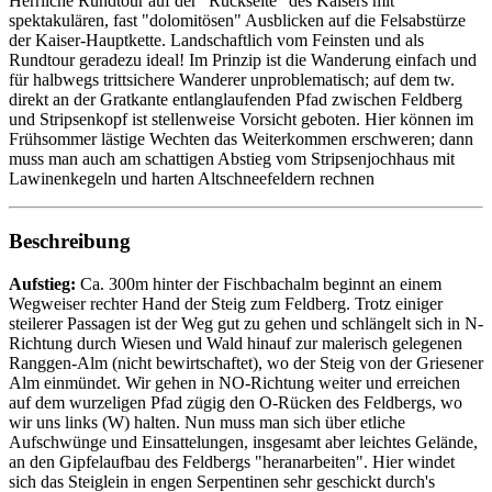
Herrliche Rundtour auf der "Rückseite" des Kaisers mit
spektakulären, fast "dolomitösen" Ausblicken auf die Felsabstürze
der Kaiser-Hauptkette. Landschaftlich vom Feinsten und als
Rundtour geradezu ideal! Im Prinzip ist die Wanderung einfach und
für halbwegs trittsichere Wanderer unproblematisch; auf dem tw.
direkt an der Gratkante entlanglaufenden Pfad zwischen Feldberg
und Stripsenkopf ist stellenweise Vorsicht geboten. Hier können im
Frühsommer lästige Wechten das Weiterkommen erschweren; dann
muss man auch am schattigen Abstieg vom Stripsenjochhaus mit
Lawinenkegeln und harten Altschneefeldern rechnen
Beschreibung
Aufstieg:
Ca. 300m hinter der Fischbachalm beginnt an einem
Wegweiser rechter Hand der Steig zum Feldberg. Trotz einiger
steilerer Passagen ist der Weg gut zu gehen und schlängelt sich in N-
Richtung durch Wiesen und Wald hinauf zur malerisch gelegenen
Ranggen-Alm (nicht bewirtschaftet), wo der Steig von der Griesener
Alm einmündet. Wir gehen in NO-Richtung weiter und erreichen
auf dem wurzeligen Pfad zügig den O-Rücken des Feldbergs, wo
wir uns links (W) halten. Nun muss man sich über etliche
Aufschwünge und Einsattelungen, insgesamt aber leichtes Gelände,
an den Gipfelaufbau des Feldbergs "heranarbeiten". Hier windet
sich das Steiglein in engen Serpentinen sehr geschickt durch's