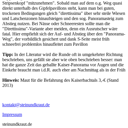
Stripsenkopf "mitzunehmen". Sobald man auf dem o.g. Weg quasi
direkt unterhalb des Gipfelpavillons steht, kann man bei guten,
trockenen Bedingungen gleich "direttissima" über sehr steile Wiesen
und Latschenzonen hinaufsteigen und den sog. Panoramasteig zum
Abstieg nutzen. Bei Nässe oder Schneeresten sollte man die
"Direttissima"-Variante aber meiden, denn ein Ausrutscher wäre
fatal. Hier empfiehlt sich der Auf- und Abstieg über den "Panorama-
Weg", der vorbildlich gesichert und dank S-Seite meist früh
schneefrei problemlos hinaufleitet zum Pavillon
Tipp:
In der Literatur wird die Runde oft in umgekehrter Richtung
beschrieben, uns gefällt sie aber wie oben beschrieben besser: man
hat die ganze Zeit das geballte Kaiser-Panorama vor Augen und die
Einkehr braucht man i.d.R. auch eher am Nachmittag als in der Früh
Hinweis:
Maut für die Befahrung des Kaiserbachtals 3,-€ (Stand
2013)
kontakt@steinundkraut.de
Impressum
steinundkraut.de