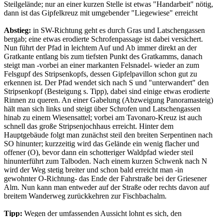
Steilgelände; nur an einer kurzen Stelle ist etwas "Handarbeit" nötig,
dann ist das Gipfelkreuz mit umgebender "Liegewiese" erreicht
Abstieg:
in SW-Richtung geht es durch Gras und Latschengassen
bergab; eine etwas erodierte Schrofenpassage ist dabei versichert.
Nun führt der Pfad in leichtem Auf und Ab immer direkt an der
Gratkante entlang bis zum tiefsten Punkt des Gratkamms, danach
steigt man -vorbei an einer markanten Felsnadel- wieder an zum
Felsgupf des Stripsenkopfs, dessen Gipfelpavillon schon gut zu
erkennen ist. Der Pfad wendet sich nach S und "unterwandert" den
Stripsenkopf (Besteigung s. Tipp), dabei sind einige etwas erodierte
Rinnen zu queren. An einer Gabelung (Abzweigung Panoramasteig)
hält man sich links und steigt über Schrofen und Latschengassen
hinab zu einem Wiesensattel; vorbei am Tavonaro-Kreuz ist auch
schnell das große Stripsenjochhaus erreicht. Hinter dem
Hauptgebäude folgt man zunächst steil den breiten Serpentinen nach
SO hinunter; kurzzeitig wird das Gelände ein wenig flacher und
offener (O), bevor dann ein schotteriger Waldpfad wieder steil
hinunterführt zum Talboden. Nach einem kurzen Schwenk nach N
wird der Weg stetig breiter und schon bald erreicht man -in
gewohnter O-Richtung- das Ende der Fahrstraße bei der Griesener
Alm. Nun kann man entweder auf der Straße oder rechts davon auf
breitem Wanderweg zurückkehren zur Fischbachalm.
Tipp:
Wegen der umfassenden Aussicht lohnt es sich, den