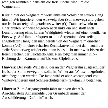
wenigen Minuten hinaus auf die freie Fläche rund um die
Wagneralm.
Kurz hinter der Wagneralm weist links ein Schild den steilen Hang
hinauf. Wir ignorieren den Abzweig aber (Sommerweg) und gehen -
nur leicht ansteigend- geradeaus weiter (O). Dann schwenkt man -
einer breiten Schneise folgend- nach links ein und stößt nach
Durchquerung eines kurzen Waldgürtels wieder auf einen deutlichen
Forstweg. Auf ihm durchquert man in Serpentinen den steilen,
abgeholzten Hang, den man bereits von der Wagneralm einsehen
konnte (NO). In einer scharfen Rechtskurve mündet dann auch der
steile Sommerweg wieder ein, dann ist es nicht mehr weit bis zu den
freien Flächen der Feichteck-Alm. Nun folgt man immer in N-
Richtung dem Kammverlauf bis zum Gipfelkreuz.
Hinweis:
Der steile Waldsteig, der an der Wagneralm ausgeschildert
ist, ist der Sommerweg und sollte im Winter aus Wildschutzgründen
nicht begangen werden. De facto wird er aber -vorwiegend von
Winterwanderern und Schneeschuhgehern- regelmäßig begangen.
Hinweis:
Zum Ausgangspunkt fährt man von der AB-
Anschlußstelle Achenmühle über Grainbach immer der
Ausschilderung "Duftbräu" nach.