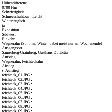
Höhendifferenz
0700 Hm
Schwierigkeit
Schneeschuhtour - Leicht
Wintertauglich
ja
Exposition
Südwest
Einkehr
Wagneralm (Sommer, Winter, dabei meist nur am Wochenende)
Ausgangsort
Samerberg/Grainberg, Gasthaus Duftbräu
Aufstieg
Wagneralm, Feichteckalm
Abstieg
s. Aufstieg
feichteck_01.JPG :
feichteck_02.JPG :
feichteck_03.JPG :
feichteck_04.JPG :
feichteck_05.JPG :
feichteck_06.JPG :
feichteck_07.JPG :
feichteck_08.JPG :
feichteck_09.JPG :