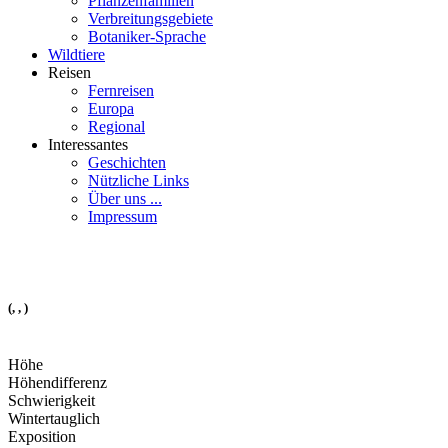
Pflanzenfamilien
Verbreitungsgebiete
Botaniker-Sprache
Wildtiere
Reisen
Fernreisen
Europa
Regional
Interessantes
Geschichten
Nützliche Links
Über uns ...
Impressum
(, , )
Höhe
Höhendifferenz
Schwierigkeit
Wintertauglich
Exposition