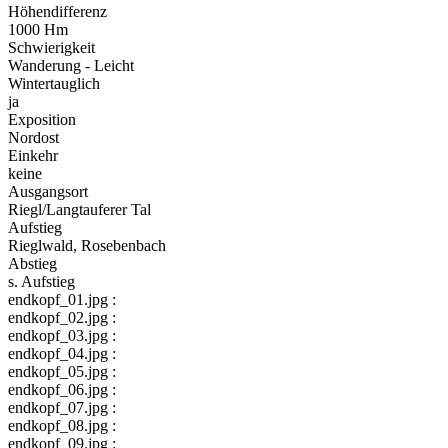
Höhendifferenz
1000 Hm
Schwierigkeit
Wanderung - Leicht
Wintertauglich
ja
Exposition
Nordost
Einkehr
keine
Ausgangsort
Riegl/Langtauferer Tal
Aufstieg
Rieglwald, Rosebenbach
Abstieg
s. Aufstieg
endkopf_01.jpg :
endkopf_02.jpg :
endkopf_03.jpg :
endkopf_04.jpg :
endkopf_05.jpg :
endkopf_06.jpg :
endkopf_07.jpg :
endkopf_08.jpg :
endkopf_09.jpg :