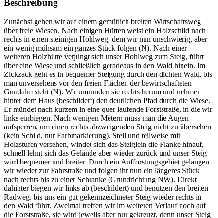
Beschreibung
Zunächst gehen wir auf einem gemütlich breiten Wirtschaftsweg
über freie Wiesen. Nach einigen Hütten weist ein Holzschild nach
rechts in einen steinigen Hohlweg, dem wir nun unschwierig, aber
ein wenig mühsam ein ganzes Stück folgen (N). Nach einer
weiteren Holzhütte verjüngt sich unser Hohlweg zum Steig, führt
über eine Wiese und schließlich geradeaus in den Wald hinein. Im
Zickzack geht es in bequemer Steigung durch den dichten Wald, bis
man unversehens vor den freien Flächen der bewirtschafteten
Gundalm steht (N). Wir umrunden sie rechts herum und nehmen
hinter dem Haus (beschildert) den deutlichen Pfad durch die Wiese.
Er mündet nach kurzem in eine quer laufende Forststraße, in die wir
links einbiegen. Nach wenigen Metern muss man die Augen
aufsperren, um einen rechts abzweigenden Steig nicht zu übersehen
(kein Schild, nur Farbmarkierung). Steil und teilweise mit
Holzstufen versehen, windet sich das Steiglein die Flanke hinauf,
schnell lehnt sich das Gelände aber wieder zurück und unser Steig
wird bequemer und breiter. Durch ein Aufforstungsgebiet gelangen
wir wieder zur Fahrstraße und folgen ihr nun ein längeres Stück
nach rechts bis zu einer Schranke (Grundrichtung NW). Direkt
dahinter biegen wir links ab (beschildert) und benutzen den breiten
Radweg, bis uns ein gut gekennzeichneter Steig wieder rechts in
den Wald führt. Zweimal treffen wir im weiteren Verlauf noch auf
die Forststraße, sie wird jeweils aber nur gekreuzt, denn unser Steig