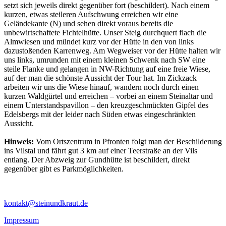
setzt sich jeweils direkt gegenüber fort (beschildert). Nach einem
kurzen, etwas steileren Aufschwung erreichen wir eine
Geländekante (N) und sehen direkt voraus bereits die
unbewirtschaftete Fichtelhütte. Unser Steig durchquert flach die
Almwiesen und mündet kurz vor der Hütte in den von links
dazustoßenden Karrenweg. Am Wegweiser vor der Hütte halten wir
uns links, umrunden mit einem kleinen Schwenk nach SW eine
steile Flanke und gelangen in NW-Richtung auf eine freie Wiese,
auf der man die schönste Aussicht der Tour hat. Im Zickzack
arbeiten wir uns die Wiese hinauf, wandern noch durch einen
kurzen Waldgürtel und erreichen – vorbei an einem Steinaltar und
einem Unterstandspavillon – den kreuzgeschmückten Gipfel des
Edelsbergs mit der leider nach Süden etwas eingeschränkten
Aussicht.
Hinweis:
Vom Ortszentrum in Pfronten folgt man der Beschilderung
ins Vilstal und fährt gut 3 km auf einer Teerstraße an der Vils
entlang. Der Abzweig zur Gundhütte ist beschildert, direkt
gegenüber gibt es Parkmöglichkeiten.
kontakt@steinundkraut.de
Impressum