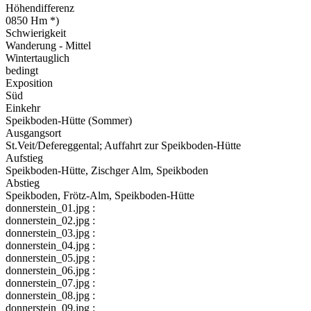
Höhendifferenz
0850 Hm *)
Schwierigkeit
Wanderung - Mittel
Wintertauglich
bedingt
Exposition
Süd
Einkehr
Speikboden-Hütte (Sommer)
Ausgangsort
St.Veit/Defereggental; Auffahrt zur Speikboden-Hütte
Aufstieg
Speikboden-Hütte, Zischger Alm, Speikboden
Abstieg
Speikboden, Frötz-Alm, Speikboden-Hütte
donnerstein_01.jpg :
donnerstein_02.jpg :
donnerstein_03.jpg :
donnerstein_04.jpg :
donnerstein_05.jpg :
donnerstein_06.jpg :
donnerstein_07.jpg :
donnerstein_08.jpg :
donnerstein_09.jpg :