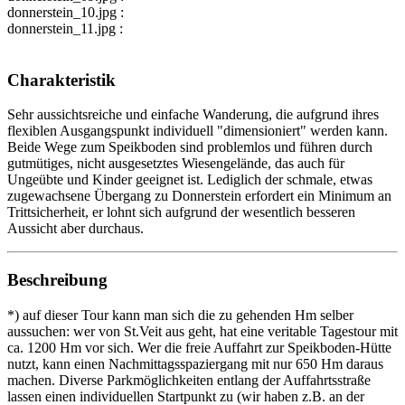
donnerstein_10.jpg :
donnerstein_11.jpg :
Charakteristik
Sehr aussichtsreiche und einfache Wanderung, die aufgrund ihres
flexiblen Ausgangspunkt individuell "dimensioniert" werden kann.
Beide Wege zum Speikboden sind problemlos und führen durch
gutmütiges, nicht ausgesetztes Wiesengelände, das auch für
Ungeübte und Kinder geeignet ist. Lediglich der schmale, etwas
zugewachsene Übergang zu Donnerstein erfordert ein Minimum an
Trittsicherheit, er lohnt sich aufgrund der wesentlich besseren
Aussicht aber durchaus.
Beschreibung
*) auf dieser Tour kann man sich die zu gehenden Hm selber
aussuchen: wer von St.Veit aus geht, hat eine veritable Tagestour mit
ca. 1200 Hm vor sich. Wer die freie Auffahrt zur Speikboden-Hütte
nutzt, kann einen Nachmittagsspaziergang mit nur 650 Hm daraus
machen. Diverse Parkmöglichkeiten entlang der Auffahrtsstraße
lassen einen individuellen Startpunkt zu (wir haben z.B. an der