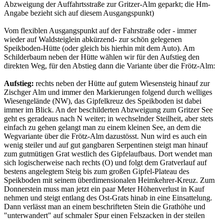
Abzweigung der Auffahrtsstraße zur Gritzer-Alm geparkt; die Hm-
Angabe bezieht sich auf diesem Ausgangspunkt)
Vom flexiblen Ausgangspunkt auf der Fahrstraße oder - immer
wieder auf Waldsteiglein abkürzend- zur schön gelegenen
Speikboden-Hütte (oder gleich bis hierhin mit dem Auto). Am
Schilderbaum neben der Hütte wählen wir für den Aufstieg den
direkten Weg, für den Abstieg dann die Variante über die Frötz-Alm:
Aufstieg:
rechts neben der Hütte auf gutem Wiesensteig hinauf zur
Zischger Alm und immer den Markierungen folgend durch welliges
Wiesengelände (NW), das Gipfelkreuz des Speikboden ist dabei
immer im Blick. An der beschilderten Abzweigung zum Gritzer See
geht es geradeaus nach N weiter; in wechselnder Steilheit, aber stets
einfach zu gehen gelangt man zu einem kleinen See, an dem die
Wegvariante über die Frötz-Alm dazustösst. Nun wird es auch ein
wenig steiler und auf gut gangbaren Serpentinen steigt man hinauf
zum gutmütigen Grat westlich des Gipfelaufbaus. Dort wendet man
sich logischerweise nach rechts (O) und folgt dem Gratverlauf auf
bestens angelegtem Steig bis zum großen Gipfel-Plateau des
Speikboden mit seinem überdimensionalen Heimkehrer-Kreuz. Zum
Donnerstein muss man jetzt ein paar Meter Höhenverlust in Kauf
nehmen und steigt entlang des Ost-Grats hinab in eine Einsattelung.
Dann verlässt man an einem beschrifteten Stein die Grathöhe und
"unterwandert" auf schmaler Spur einen Felszacken in der steilen