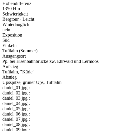
Höhendifferenz
1350 Hm
Schwierigkeit
Bergtour - Leicht
Wintertauglich
nein
Exposition
Süd
Einkehr
Tuftlalm (Sommer)
Ausgangsort
Pp. bei Eisenbahnbrücke zw. Ehrwald und Lermoos
Aufstieg
Tuftlalm, "Kärle"
Abstieg
Upsspitze, grüner Ups, Tuftlalm
daniel_01.jpg :
daniel_02.jpg :
daniel_03.jpg :
daniel_04.jpg :
daniel_05.jpg :
daniel_06.jpg :
daniel_07.jpg :
daniel_08.jpg :
daniel_09.jpg :