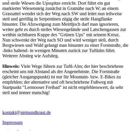
und steile Wiesen die Upsspitze erreicht. Dort führt ein gut
markierter Wiesensteig zunächst in Gratnähe nach W; an einem
Grassattel wendet sich der Weg nach SW und leitet nun teilweise
steil und geröllig in Serpentinen zügig die steile Hangflanke
hinunter. Die Abzweigung zum Meirtljoch darf man ignorieren,
weiter geht es durch steiles Wiesengelände und Latschengassen zur
weithin sichtbaren Kuppe des "Grünen Ups" mit seinem Kreuz.
Nun schwenkt der Weg nach SO und wird weniger steil, durch
Bergwiesen und Wald gelangt man hinunter zu einer Forststraße, die
-links haltend- in wenigen Minuten zurück zur Tuftlalm führt.
Weiterer Abstieg wie Aufstieg.
Hinweis:
Viele Wege führen zur Tuftl-Alm; der hier beschriebene
erscheint uns mit Abstand als der Angenehmste. Die Forststraße
(gleicher Ausgangspunkt) ist nur für Mountain- bzw. E-Bikes zu
empfehlen; der alternative und oft beschriebene Fußweg mit
Startpunkt "Lermooser Freibad" ist nicht empfehlenswert, da sehr
steil und immer matschig!
kontakt@steinundkraut.de
Impressum