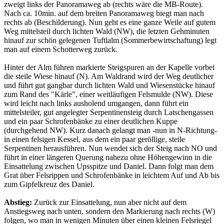
zweigt links der Panoramaweg ab (rechts wäre die MB-Route).
Nach ca. 10min. auf dem breiten Panoramaweg biegt man nach
rechts ab (Beschilderung). Nun geht es eine ganze Weile auf gutem
Weg mittelsteil durch lichten Wald (NW), die letzten Gehminuten
hinauf zur schön gelegenen Tuftlalm (Sommerbewirtschaftung) legt
man auf einem Schotterweg zurück.
Hinter der Alm führen markierte Steigspuren an der Kapelle vorbei
die steile Wiese hinauf (N). Am Waldrand wird der Weg deutlicher
und führt gut gangbar durch lichten Wald und Wiesenstücke hinauf
zum Rand des "Kärle", einer weitläufigen Felsmulde (NW). Diese
wird leicht nach links ausholend umgangen, dann führt ein
mittelsteiler, gut angelegter Serpentinensteig durch Latschengassen
und ein paar Schrofenbänke zu einer deutlichen Kuppe
(durchgehend NW). Kurz danach gelangt man -nun in N-Richtung-
in einen felsigen Kessel, aus dem ein paar geröllige, steile
Serpentinen herausführen. Nun wendet sich der Steig nach NO und
führt in einer längeren Querung nahezu ohne Höhengewinn in die
Einsattelung zwischen Upsspitze und Daniel. Dann folgt man dem
Grat über Felsrippen und Schrofenbänke in leichtem Auf und Ab bis
zum Gipfelkreuz des Daniel.
Abstieg:
Zurück zur Einsattelung, nun aber nicht auf dem
Anstiegsweg nach unten, sondern den Markierung nach rechts (W)
folgen, wo man in wenigen Minuten über einen kleinen Felsriegel