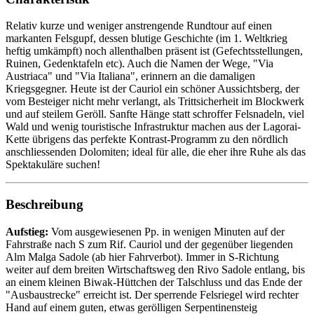
Relativ kurze und weniger anstrengende Rundtour auf einen
markanten Felsgupf, dessen blutige Geschichte (im 1. Weltkrieg
heftig umkämpft) noch allenthalben präsent ist (Gefechtsstellungen,
Ruinen, Gedenktafeln etc). Auch die Namen der Wege, "Via
Austriaca" und "Via Italiana", erinnern an die damaligen
Kriegsgegner. Heute ist der Cauriol ein schöner Aussichtsberg, der
vom Besteiger nicht mehr verlangt, als Trittsicherheit im Blockwerk
und auf steilem Geröll. Sanfte Hänge statt schroffer Felsnadeln, viel
Wald und wenig touristische Infrastruktur machen aus der Lagorai-
Kette übrigens das perfekte Kontrast-Programm zu den nördlich
anschliessenden Dolomiten; ideal für alle, die eher ihre Ruhe als das
Spektakuläre suchen!
Beschreibung
Aufstieg:
Vom ausgewiesenen Pp. in wenigen Minuten auf der
Fahrstraße nach S zum Rif. Cauriol und der gegenüber liegenden
Alm Malga Sadole (ab hier Fahrverbot). Immer in S-Richtung
weiter auf dem breiten Wirtschaftsweg den Rivo Sadole entlang, bis
an einem kleinen Biwak-Hüttchen der Talschluss und das Ende der
"Ausbaustrecke" erreicht ist. Der sperrende Felsriegel wird rechter
Hand auf einem guten, etwas gerölligen Serpentinensteig