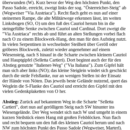
überwunden (W). Kurz bevor der Weg den höchsten Punkt, den
Passo Sadole, erreicht, zweigt links der sog. "Österreicher-Steig" ab
(Wegweiser "Via Austriaca"). Recht flach geht es nun auf einer
steinernen Rampe, die alte Militärwege erkennen lässt, im weiten
Linksbogen (SO, O) um den fuß des Cauriol herum bis in die
steingefüllte Senke zwischen Cauriol und Cardinal. Dort zweigt die
"Via Austriaca" rechts ab und führt an alten Stellungen vorbei flach
nach O zu einem Blockwerk-Hang, den man für den Aufstieg nutzt.
In vielen Serpentinen in wechselnder Steilheit über Geröll oder
gröberes Blockwerk, zuletzt wieder angenehmer auf einem
Wiesensteig, nach S hinauf in die Scharte zwischen kleinem Cauriol
und Hauptgipfel (Selletta Cartieri). Dort beginnt auch der für den
Abstieg genutzte "Italiener-Weg" ("Via Italiana"). Zum Gipfel hält
man sich aber links (NO); das kleine Steiglein windet sich geschickt
durch die steile Felsflanke, nur an wenigen Stellen ist der Einsatz
der Hände von Nöten. Das jeweils beste Gelände nutzend, quert das
Weglein die S-Flanke des Cauriol und erreicht den Gipfel mit den
vielen Gedenkplaketten von O her.
Abstieg:
Zurück auf bekanntem Weg in die Scharte "Selletta
Cartieri", dort nun auf gerölligem Steig nach SW hinunter ins
Wiesengelände. Der Weg wendet sich nach W und umgeht in einem
kurzen Steilstück einen Hang mit großen Felsblöcken. Nun flach
und recht bequem um den fuß des kleinen Cauriol herum und nach
NW zum höchsten Punkt des Passo Sadole (Wegweiser, Marterl).