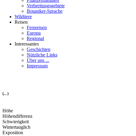
Pflanzenfamilien
Verbreitungsgebiete
Botaniker-Sprache
Wildtiere
Reisen
Fernreisen
Europa
Regional
Interessantes
Geschichten
Nützliche Links
Über uns ...
Impressum
(, , )
Höhe
Höhendifferenz
Schwierigkeit
Wintertauglich
Exposition