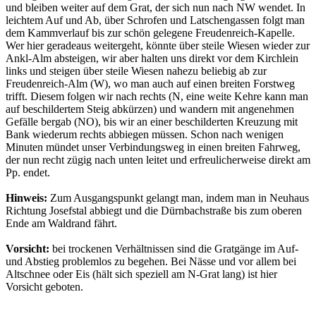
und bleiben weiter auf dem Grat, der sich nun nach NW wendet. In
leichtem Auf und Ab, über Schrofen und Latschengassen folgt man
dem Kammverlauf bis zur schön gelegene Freudenreich-Kapelle.
Wer hier geradeaus weitergeht, könnte über steile Wiesen wieder zur
Ankl-Alm absteigen, wir aber halten uns direkt vor dem Kirchlein
links und steigen über steile Wiesen nahezu beliebig ab zur
Freudenreich-Alm (W), wo man auch auf einen breiten Forstweg
trifft. Diesem folgen wir nach rechts (N, eine weite Kehre kann man
auf beschildertem Steig abkürzen) und wandern mit angenehmen
Gefälle bergab (NO), bis wir an einer beschilderten Kreuzung mit
Bank wiederum rechts abbiegen müssen. Schon nach wenigen
Minuten mündet unser Verbindungsweg in einen breiten Fahrweg,
der nun recht zügig nach unten leitet und erfreulicherweise direkt am
Pp. endet.
Hinweis:
Zum Ausgangspunkt gelangt man, indem man in Neuhaus
Richtung Josefstal abbiegt und die Dürnbachstraße bis zum oberen
Ende am Waldrand fährt.
Vorsicht:
bei trockenen Verhältnissen sind die Gratgänge im Auf-
und Abstieg problemlos zu begehen. Bei Nässe und vor allem bei
Altschnee oder Eis (hält sich speziell am N-Grat lang) ist hier
Vorsicht geboten.