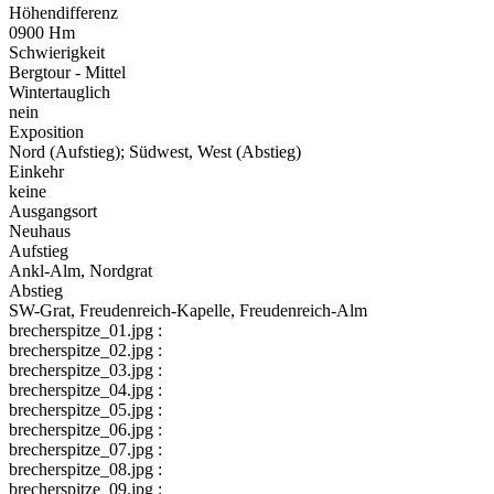
Höhendifferenz
0900 Hm
Schwierigkeit
Bergtour - Mittel
Wintertauglich
nein
Exposition
Nord (Aufstieg); Südwest, West (Abstieg)
Einkehr
keine
Ausgangsort
Neuhaus
Aufstieg
Ankl-Alm, Nordgrat
Abstieg
SW-Grat, Freudenreich-Kapelle, Freudenreich-Alm
brecherspitze_01.jpg :
brecherspitze_02.jpg :
brecherspitze_03.jpg :
brecherspitze_04.jpg :
brecherspitze_05.jpg :
brecherspitze_06.jpg :
brecherspitze_07.jpg :
brecherspitze_08.jpg :
brecherspitze_09.jpg :