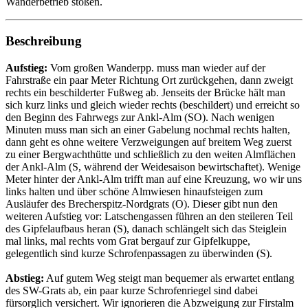
Wanderbetrieb stoßen.
Beschreibung
Aufstieg:
Vom großen Wanderpp. muss man wieder auf der
Fahrstraße ein paar Meter Richtung Ort zurückgehen, dann zweigt
rechts ein beschilderter Fußweg ab. Jenseits der Brücke hält man
sich kurz links und gleich wieder rechts (beschildert) und erreicht so
den Beginn des Fahrwegs zur Ankl-Alm (SO). Nach wenigen
Minuten muss man sich an einer Gabelung nochmal rechts halten,
dann geht es ohne weitere Verzweigungen auf breitem Weg zuerst
zu einer Bergwachthütte und schließlich zu den weiten Almflächen
der Ankl-Alm (S, während der Weidesaison bewirtschaftet). Wenige
Meter hinter der Ankl-Alm trifft man auf eine Kreuzung, wo wir uns
links halten und über schöne Almwiesen hinaufsteigen zum
Ausläufer des Brecherspitz-Nordgrats (O). Dieser gibt nun den
weiteren Aufstieg vor: Latschengassen führen an den steileren Teil
des Gipfelaufbaus heran (S), danach schlängelt sich das Steiglein
mal links, mal rechts vom Grat bergauf zur Gipfelkuppe,
gelegentlich sind kurze Schrofenpassagen zu überwinden (S).
Abstieg:
Auf gutem Weg steigt man bequemer als erwartet entlang
des SW-Grats ab, ein paar kurze Schrofenriegel sind dabei
fürsorglich versichert. Wir ignorieren die Abzweigung zur Firstalm