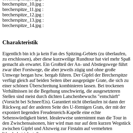
brecherspitze_10.jpg :
brecherspitze_11.jpg :
brecherspitze_12.jpg :
brecherspitze_13.jpg :
brecherspitze_14.jpg :
Charakteristik
Eigentlich bin ich ja kein Fan des Spitzing-Gebiets (zu überlaufen,
zu erschlossen), aber diese kurzweilige Rundtour hat viel mehr Spaß
gemacht als erwartet. Ein Großteil der An- und Abstiegswege führt
zwar über Forstwege, die aber jeweils zügig und ohne große
Umwege bergan bzw. bergab führen. Der Gipfel der Brecherspitze
verfügt gleich auf beiden Seiten über ausgeprägte Grate, die sich zu
einer schönen Überschreitung kombinieren lassen. Bei trockenen
Verhältnissen ist die Begehung unschwierig, die ausgesetzteren
Stellen sind meist durch dichten Latschenbewuchs "entschärft"
(Vorsicht bei Schnee/Eis). Garantiert nicht überlaufen ist dann der
Rückweg auf der anderen Seite des U-förmigen Grats, der mit der
exponiert liegenden Freudenreich-Kapelle eine echte
Sehenswürdigkeit bietet. Idealerweise unternimmt man die Tour in
den Zwischensaisonen, hier wird man nur auf dem kurzen Wegstück
zwischen Gipfel und Abzweig zur Firstalm auf vermehrten