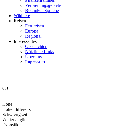
Pflanzenfamilien
Verbreitungsgebiete
Botaniker-Sprache
Wildtiere
Reisen
Fernreisen
Europa
Regional
Interessantes
Geschichten
Nützliche Links
Über uns ...
Impressum
(, , )
Höhe
Höhendifferenz
Schwierigkeit
Wintertauglich
Exposition