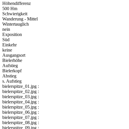
Höhendifferenz
500 Hm
Schwierigkeit
Wanderung - Mittel
Wintertauglich
nein
Exposition
Süd
Einkehr
keine
Ausgangsort
Bielerhöhe
Aufstieg
Bielerkopf
Abstieg
s. Aufstieg
bielerspitze_01.jpg :
bielerspitze_02.jpg :
bielerspitze_03.jpg :
bielerspitze_04.jpg :
bielerspitze_05.jpg :
bielerspitze_06.jpg :
bielerspitze_07.jpg :
bielerspitze_08.jpg :
bielerspitze_09.jpg :