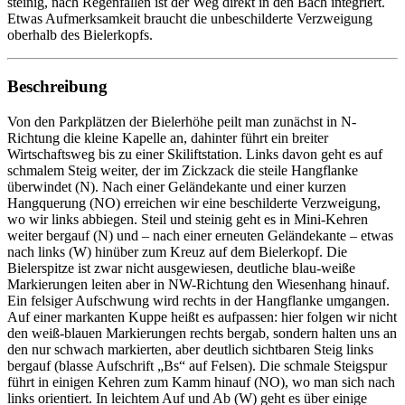
steinig, nach Regenfällen ist der Weg direkt in den Bach integriert.
Etwas Aufmerksamkeit braucht die unbeschilderte Verzweigung
oberhalb des Bielerkopfs.
Beschreibung
Von den Parkplätzen der Bielerhöhe peilt man zunächst in N-
Richtung die kleine Kapelle an, dahinter führt ein breiter
Wirtschaftsweg bis zu einer Skiliftstation. Links davon geht es auf
schmalem Steig weiter, der im Zickzack die steile Hangflanke
überwindet (N). Nach einer Geländekante und einer kurzen
Hangquerung (NO) erreichen wir eine beschilderte Verzweigung,
wo wir links abbiegen. Steil und steinig geht es in Mini-Kehren
weiter bergauf (N) und – nach einer erneuten Geländekante – etwas
nach links (W) hinüber zum Kreuz auf dem Bielerkopf. Die
Bielerspitze ist zwar nicht ausgewiesen, deutliche blau-weiße
Markierungen leiten aber in NW-Richtung den Wiesenhang hinauf.
Ein felsiger Aufschwung wird rechts in der Hangflanke umgangen.
Auf einer markanten Kuppe heißt es aufpassen: hier folgen wir nicht
den weiß-blauen Markierungen rechts bergab, sondern halten uns an
den nur schwach markierten, aber deutlich sichtbaren Steig links
bergauf (blasse Aufschrift „Bs“ auf Felsen). Die schmale Steigspur
führt in einigen Kehren zum Kamm hinauf (NO), wo man sich nach
links orientiert. In leichtem Auf und Ab (W) geht es über einige