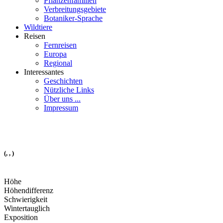
Pflanzenfamilien
Verbreitungsgebiete
Botaniker-Sprache
Wildtiere
Reisen
Fernreisen
Europa
Regional
Interessantes
Geschichten
Nützliche Links
Über uns ...
Impressum
(, , )
Höhe
Höhendifferenz
Schwierigkeit
Wintertauglich
Exposition