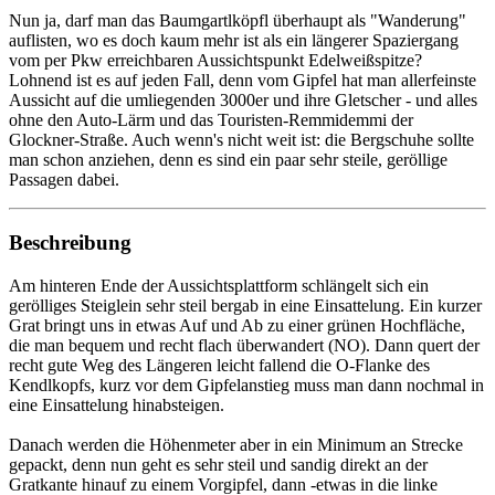
Nun ja, darf man das Baumgartlköpfl überhaupt als "Wanderung"
auflisten, wo es doch kaum mehr ist als ein längerer Spaziergang
vom per Pkw erreichbaren Aussichtspunkt Edelweißspitze?
Lohnend ist es auf jeden Fall, denn vom Gipfel hat man allerfeinste
Aussicht auf die umliegenden 3000er und ihre Gletscher - und alles
ohne den Auto-Lärm und das Touristen-Remmidemmi der
Glockner-Straße. Auch wenn's nicht weit ist: die Bergschuhe sollte
man schon anziehen, denn es sind ein paar sehr steile, geröllige
Passagen dabei.
Beschreibung
Am hinteren Ende der Aussichtsplattform schlängelt sich ein
gerölliges Steiglein sehr steil bergab in eine Einsattelung. Ein kurzer
Grat bringt uns in etwas Auf und Ab zu einer grünen Hochfläche,
die man bequem und recht flach überwandert (NO). Dann quert der
recht gute Weg des Längeren leicht fallend die O-Flanke des
Kendlkopfs, kurz vor dem Gipfelanstieg muss man dann nochmal in
eine Einsattelung hinabsteigen.
Danach werden die Höhenmeter aber in ein Minimum an Strecke
gepackt, denn nun geht es sehr steil und sandig direkt an der
Gratkante hinauf zu einem Vorgipfel, dann -etwas in die linke