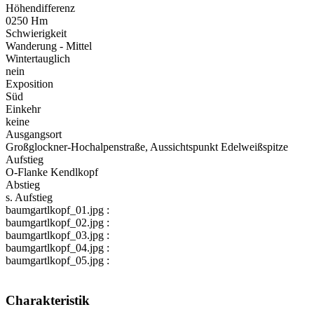
Höhendifferenz
0250 Hm
Schwierigkeit
Wanderung - Mittel
Wintertauglich
nein
Exposition
Süd
Einkehr
keine
Ausgangsort
Großglockner-Hochalpenstraße, Aussichtspunkt Edelweißspitze
Aufstieg
O-Flanke Kendlkopf
Abstieg
s. Aufstieg
baumgartlkopf_01.jpg :
baumgartlkopf_02.jpg :
baumgartlkopf_03.jpg :
baumgartlkopf_04.jpg :
baumgartlkopf_05.jpg :
Charakteristik