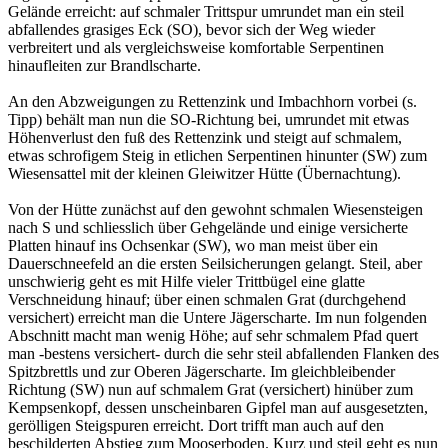
Gelände erreicht: auf schmaler Trittspur umrundet man ein steil
abfallendes grasiges Eck (SO), bevor sich der Weg wieder
verbreitert und als vergleichsweise komfortable Serpentinen
hinaufleiten zur Brandlscharte.
An den Abzweigungen zu Rettenzink und Imbachhorn vorbei (s.
Tipp) behält man nun die SO-Richtung bei, umrundet mit etwas
Höhenverlust den fuß des Rettenzink und steigt auf schmalem,
etwas schrofigem Steig in etlichen Serpentinen hinunter (SW) zum
Wiesensattel mit der kleinen Gleiwitzer Hütte (Übernachtung).
Von der Hütte zunächst auf den gewohnt schmalen Wiesensteigen
nach S und schliesslich über Gehgelände und einige versicherte
Platten hinauf ins Ochsenkar (SW), wo man meist über ein
Dauerschneefeld an die ersten Seilsicherungen gelangt. Steil, aber
unschwierig geht es mit Hilfe vieler Trittbügel eine glatte
Verschneidung hinauf; über einen schmalen Grat (durchgehend
versichert) erreicht man die Untere Jägerscharte. Im nun folgenden
Abschnitt macht man wenig Höhe; auf sehr schmalem Pfad quert
man -bestens versichert- durch die sehr steil abfallenden Flanken des
Spitzbrettls und zur Oberen Jägerscharte. Im gleichbleibender
Richtung (SW) nun auf schmalem Grat (versichert) hinüber zum
Kempsenkopf, dessen unscheinbaren Gipfel man auf ausgesetzten,
gerölligen Steigspuren erreicht. Dort trifft man auch auf den
beschilderten Abstieg zum Mooserboden. Kurz und steil geht es nun