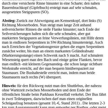
durch eine versicherte Rinne hinunter in eine Scharte; den nahen
Bauernbrachkopf (Gipfelbuch) ersteigt man auf sehr schmalen,
ausgesetzten Steigspuren (SO).
Abstieg:
Zurück zur Abzweigung am Kemsenkopf, dort links (S)
Richtung Mooserboden. Nun steigt man lange Zeit anhand
seilversicherter Rinnen die steile Flanke hinunter; nach Ende der
Seilversicherungen halten sich die sehr schmalen, aber gut
markierten Steigspuren an feine Verwerfungslinien, mit Hilfe deren
man in endlosen Serpentinen in SW-Richtung hinuntersteigt. Auch
nach Erreichen der Vegetationsgrenze gehen die engen Serpentinen
zunächst weiter, bis man an einem markanten Geländeabsatz
(Markierungsstange) einen Schwenk nach S macht. Auf schmalem
Wiesensteig quert man den Bach und einige grüne Flanken, bevor
man endlich -mit kleinem Gegenanstieg- die schon lange sichtbare
Werkstraße erreicht, auf der man bequem hinüberspaziert zur
Staumauer. Die Bushaltestelle erreicht man, indem man beide
Staumauern nach rechts (W) überquert.
Hinweis:
für den Rückweg nutzt man den Shuttlebus, der nahezu
ohne Wartezeit zwischen Mooserboden und dem Ende der
öffentlichen Straße beim Parkhaus Kesselfall verkehrt. Der Bus fährt
in zwei Teiletappen, dazwischen darf man einen originellen
Schrägaufzug benutzen (gesamt 10,-€, Stand 2011) . Die letzten 2-3
km zum Ausgangspunkt kann man entweder per Postbus -oder meist