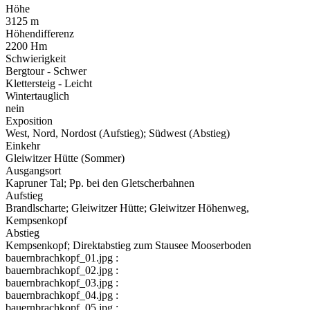
Höhe
3125 m
Höhendifferenz
2200 Hm
Schwierigkeit
Bergtour - Schwer
Klettersteig - Leicht
Wintertauglich
nein
Exposition
West, Nord, Nordost (Aufstieg); Südwest (Abstieg)
Einkehr
Gleiwitzer Hütte (Sommer)
Ausgangsort
Kapruner Tal; Pp. bei den Gletscherbahnen
Aufstieg
Brandlscharte; Gleiwitzer Hütte; Gleiwitzer Höhenweg,
Kempsenkopf
Abstieg
Kempsenkopf; Direktabstieg zum Stausee Mooserboden
bauernbrachkopf_01.jpg :
bauernbrachkopf_02.jpg :
bauernbrachkopf_03.jpg :
bauernbrachkopf_04.jpg :
bauernbrachkopf_05.jpg :