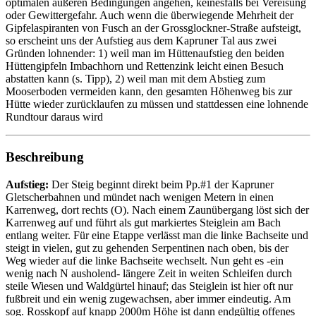
optimalen äußeren Bedingungen angehen, keinesfalls bei Vereisung
oder Gewittergefahr. Auch wenn die überwiegende Mehrheit der
Gipfelaspiranten von Fusch an der Grossglockner-Straße aufsteigt,
so erscheint uns der Aufstieg aus dem Kapruner Tal aus zwei
Gründen lohnender: 1) weil man im Hüttenaufstieg den beiden
Hüttengipfeln Imbachhorn und Rettenzink leicht einen Besuch
abstatten kann (s. Tipp), 2) weil man mit dem Abstieg zum
Mooserboden vermeiden kann, den gesamten Höhenweg bis zur
Hütte wieder zurücklaufen zu müssen und stattdessen eine lohnende
Rundtour daraus wird
Beschreibung
Aufstieg:
Der Steig beginnt direkt beim Pp.#1 der Kapruner
Gletscherbahnen und mündet nach wenigen Metern in einen
Karrenweg, dort rechts (O). Nach einem Zaunübergang löst sich der
Karrenweg auf und führt als gut markiertes Steiglein am Bach
entlang weiter. Für eine Etappe verlässt man die linke Bachseite und
steigt in vielen, gut zu gehenden Serpentinen nach oben, bis der
Weg wieder auf die linke Bachseite wechselt. Nun geht es -ein
wenig nach N ausholend- längere Zeit in weiten Schleifen durch
steile Wiesen und Waldgürtel hinauf; das Steiglein ist hier oft nur
fußbreit und ein wenig zugewachsen, aber immer eindeutig. Am
sog. Rosskopf auf knapp 2000m Höhe ist dann endgültig offenes