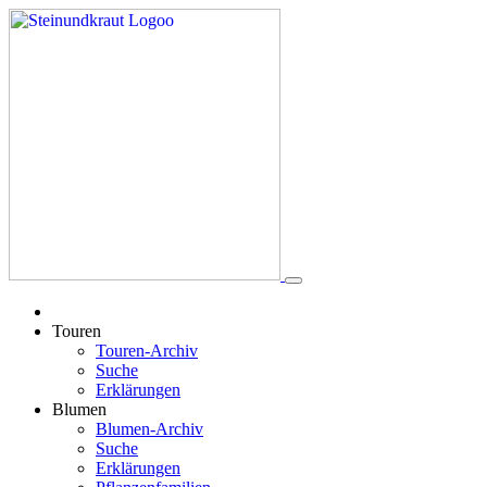
Touren
Touren-Archiv
Suche
Erklärungen
Blumen
Blumen-Archiv
Suche
Erklärungen