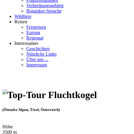
Pflanzenfamilien
Verbreitungsgebiete
Botaniker-Sprache
Wildtiere
Reisen
Fernreisen
Europa
Regional
Interessantes
Geschichten
Nützliche Links
Über uns ...
Impressum
Fluchtkogel
(Ötztaler Alpen, Tirol, Österreich)
Höhe
3500 m