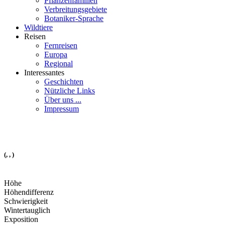
Pflanzenfamilien
Verbreitungsgebiete
Botaniker-Sprache
Wildtiere
Reisen
Fernreisen
Europa
Regional
Interessantes
Geschichten
Nützliche Links
Über uns ...
Impressum
(, , )
Höhe
Höhendifferenz
Schwierigkeit
Wintertauglich
Exposition