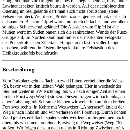
Hang, den man zur Umgehung eines Felsriegels benutzt, muss unter
Lawinenaspekten kritisch beurteilt werden. Auf der nachfolgenden
Querung im Steilgelände darf man auch nicht abrutschen (steile
Felsen darunter). Wer diese „Problemzone“ gemeistert hat, darf sich
entspannen. Bis zum Gipfel wartet nur noch einfaches und vor allem
sonniges Schneeschuhgelände! Die Aussicht vom Gipfel ist alle
Mühen wert: im Süden bauen sich die senkrechten Wände der Puez-
Gruppe auf, im Norden kann man hinter der markanten Felsgestalt
des Peitlerkofels den Zillertaler Hauptkamm fast in voller Länge
einsehen, während im Osten die spektakuläre Felsbastion des
Heiligkreuzkofels beeindruckt.
Beschreibung
Vom Parkplatz geht es flach an zwei Hütten vorbei über die Wiesen
(S), bevor wir in den lichten Wald gelangen. Hier in wechselnder
Steilheit weiter in SW-Richtung, bis wir nach einiger Zeit auf einen
breiten Forstweg (Weg 9) stoßen. Diesem folgen wir nach links, an
einer Gabelung mit Schranke bleiben wir weiterhin auf dem breiten
Forstweg rechts. In Kehre mit Wegweiser („Antersasc“) knickt der
Weg 9 nach links ab und wir verlassen den Forstweg. Durch lichten
Wald geht es erst flach, später steiler werdend, in Serpentinen nach
oben, bis wir erneut auf einen Forstweg mit Wegweiser (Weg #6)
stoßen. Wir folgen diesem nach rechts in Richtung Zwischenkofel-