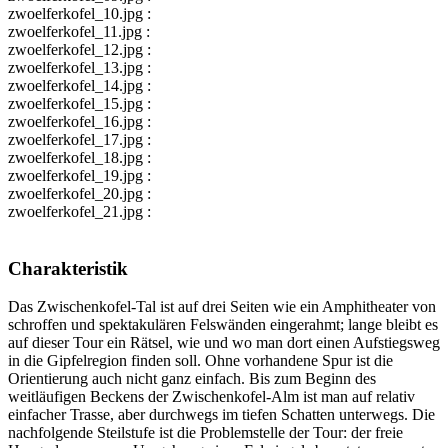
zwoelferkofel_10.jpg :
zwoelferkofel_11.jpg :
zwoelferkofel_12.jpg :
zwoelferkofel_13.jpg :
zwoelferkofel_14.jpg :
zwoelferkofel_15.jpg :
zwoelferkofel_16.jpg :
zwoelferkofel_17.jpg :
zwoelferkofel_18.jpg :
zwoelferkofel_19.jpg :
zwoelferkofel_20.jpg :
zwoelferkofel_21.jpg :
Charakteristik
Das Zwischenkofel-Tal ist auf drei Seiten wie ein Amphitheater von
schroffen und spektakulären Felswänden eingerahmt; lange bleibt es
auf dieser Tour ein Rätsel, wie und wo man dort einen Aufstiegsweg
in die Gipfelregion finden soll. Ohne vorhandene Spur ist die
Orientierung auch nicht ganz einfach. Bis zum Beginn des
weitläufigen Beckens der Zwischenkofel-Alm ist man auf relativ
einfacher Trasse, aber durchwegs im tiefen Schatten unterwegs. Die
nachfolgende Steilstufe ist die Problemstelle der Tour: der freie