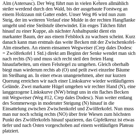
Alm (Antersasc). Der Weg führt nun in vielen Kehren allmählich
steiler werdend durch den Wald, bis der ausgebaute Forstweg an
einem Holzzaun mit Gatter endet. Unser Weg #6 wird nun zum
Steig, der im weiteren Verlauf eine Mulde in der rechten Hangflanke
umgeht und eine Steilstufe überwindet. Ein enges Tälchen führt
hinauf zu einer Kuppe, als nächster Anhaltspunkt dient ein
markanter Baum, der aus einem Felsblock zu wachsen scheint. Kurz
danach kann man erstmals das weite Becken mit der Zwischenkofel-
Alm einsehen. An einem einsamen Wegweiser (Crep dales Dodesc
= Zwölferkofel 1 Std.) direkt am Beginn der Senke wendet man sich
nach rechts (N) und muss sich recht steil den freien Hang
hinaufarbeiten, um einen Felsriegel zu umgehen. Gleich oberhalb
biegt man wiederum rechts ab (O) und peilt zwei einzelne Bäume
im Steilhang an. In einer etwas unangenehmen, aber nur kurzen
Querung erreichen wir nach einer Linkskurve wieder weitläufigeres
Gelände. Zwei markante Hügel umgehen wir rechter Hand (N), eine
langgezogene Linkskurve (NW) bringt uns in ein flaches Becken
mit Wegweiser (Weg #12, Crep dales Dodesc). Nun weiter entlang
des Sommerwegs in moderater Steigung (N) hinauf in die
Einsattelung zwischen Zwischenkofel und Zwölferkofel. Nun muss
man nur noch schräg rechts (NO) über freie Wiesen zum höchsten
Punkt des Zwölferkofels hinauf spazieren, das Gipfelkreuz ist etwas
tiefer und nach Osten vorgeschoben auf einem weitläufigen Plateau
platziert.