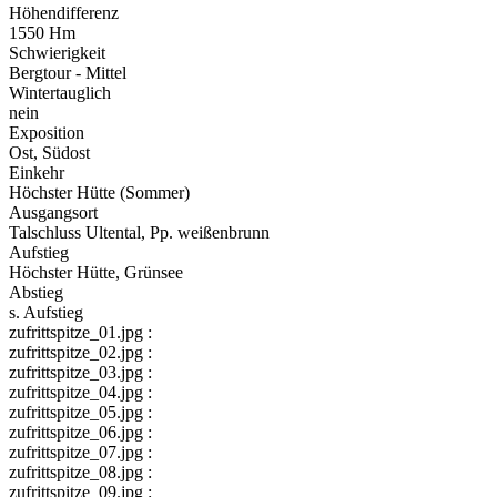
Höhendifferenz
1550 Hm
Schwierigkeit
Bergtour - Mittel
Wintertauglich
nein
Exposition
Ost, Südost
Einkehr
Höchster Hütte (Sommer)
Ausgangsort
Talschluss Ultental, Pp. weißenbrunn
Aufstieg
Höchster Hütte, Grünsee
Abstieg
s. Aufstieg
zufrittspitze_01.jpg :
zufrittspitze_02.jpg :
zufrittspitze_03.jpg :
zufrittspitze_04.jpg :
zufrittspitze_05.jpg :
zufrittspitze_06.jpg :
zufrittspitze_07.jpg :
zufrittspitze_08.jpg :
zufrittspitze_09.jpg :