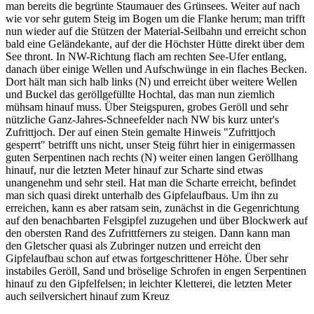
man bereits die begrünte Staumauer des Grünsees. Weiter auf nach
wie vor sehr gutem Steig im Bogen um die Flanke herum; man trifft
nun wieder auf die Stützen der Material-Seilbahn und erreicht schon
bald eine Geländekante, auf der die Höchster Hütte direkt über dem
See thront. In NW-Richtung flach am rechten See-Ufer entlang,
danach über einige Wellen und Aufschwünge in ein flaches Becken.
Dort hält man sich halb links (N) und erreicht über weitere Wellen
und Buckel das geröllgefüllte Hochtal, das man nun ziemlich
mühsam hinauf muss. Über Steigspuren, grobes Geröll und sehr
nützliche Ganz-Jahres-Schneefelder nach NW bis kurz unter's
Zufrittjoch. Der auf einen Stein gemalte Hinweis "Zufrittjoch
gesperrt" betrifft uns nicht, unser Steig führt hier in einigermassen
guten Serpentinen nach rechts (N) weiter einen langen Geröllhang
hinauf, nur die letzten Meter hinauf zur Scharte sind etwas
unangenehm und sehr steil. Hat man die Scharte erreicht, befindet
man sich quasi direkt unterhalb des Gipfelaufbaus. Um ihn zu
erreichen, kann es aber ratsam sein, zunächst in die Gegenrichtung
auf den benachbarten Felsgipfel zuzugehen und über Blockwerk auf
den obersten Rand des Zufrittferners zu steigen. Dann kann man
den Gletscher quasi als Zubringer nutzen und erreicht den
Gipfelaufbau schon auf etwas fortgeschrittener Höhe. Über sehr
instabiles Geröll, Sand und bröselige Schrofen in engen Serpentinen
hinauf zu den Gipfelfelsen; in leichter Kletterei, die letzten Meter
auch seilversichert hinauf zum Kreuz