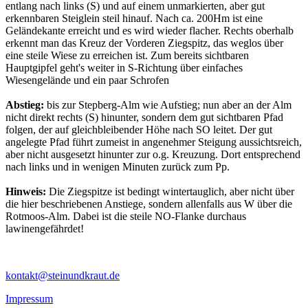
entlang nach links (S) und auf einem unmarkierten, aber gut
erkennbaren Steiglein steil hinauf. Nach ca. 200Hm ist eine
Geländekante erreicht und es wird wieder flacher. Rechts oberhalb
erkennt man das Kreuz der Vorderen Ziegspitz, das weglos über
eine steile Wiese zu erreichen ist. Zum bereits sichtbaren
Hauptgipfel geht's weiter in S-Richtung über einfaches
Wiesengelände und ein paar Schrofen
Abstieg:
bis zur Stepberg-Alm wie Aufstieg; nun aber an der Alm
nicht direkt rechts (S) hinunter, sondern dem gut sichtbaren Pfad
folgen, der auf gleichbleibender Höhe nach SO leitet. Der gut
angelegte Pfad führt zumeist in angenehmer Steigung aussichtsreich,
aber nicht ausgesetzt hinunter zur o.g. Kreuzung. Dort entsprechend
nach links und in wenigen Minuten zurück zum Pp.
Hinweis:
Die Ziegspitze ist bedingt wintertauglich, aber nicht über
die hier beschriebenen Anstiege, sondern allenfalls aus W über die
Rotmoos-Alm. Dabei ist die steile NO-Flanke durchaus
lawinengefährdet!
kontakt@steinundkraut.de
Impressum