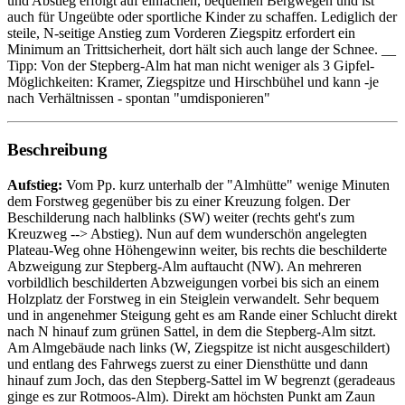
und Abstieg erfolgt auf einfachen, bequemen Bergwegen und ist
auch für Ungeübte oder sportliche Kinder zu schaffen. Lediglich der
steile, N-seitige Anstieg zum Vorderen Ziegspitz erfordert ein
Minimum an Trittsicherheit, dort hält sich auch lange der Schnee. __
Tipp: Von der Stepberg-Alm hat man nicht weniger als 3 Gipfel-
Möglichkeiten: Kramer, Ziegspitze und Hirschbühel und kann -je
nach Verhältnissen - spontan "umdisponieren"
Beschreibung
Aufstieg:
Vom Pp. kurz unterhalb der "Almhütte" wenige Minuten
dem Forstweg gegenüber bis zu einer Kreuzung folgen. Der
Beschilderung nach halblinks (SW) weiter (rechts geht's zum
Kreuzweg --> Abstieg). Nun auf dem wunderschön angelegten
Plateau-Weg ohne Höhengewinn weiter, bis rechts die beschilderte
Abzweigung zur Stepberg-Alm auftaucht (NW). An mehreren
vorbildlich beschilderten Abzweigungen vorbei bis sich an einem
Holzplatz der Forstweg in ein Steiglein verwandelt. Sehr bequem
und in angenehmer Steigung geht es am Rande einer Schlucht direkt
nach N hinauf zum grünen Sattel, in dem die Stepberg-Alm sitzt.
Am Almgebäude nach links (W, Ziegspitze ist nicht ausgeschildert)
und entlang des Fahrwegs zuerst zu einer Diensthütte und dann
hinauf zum Joch, das den Stepberg-Sattel im W begrenzt (geradeaus
ginge es zur Rotmoos-Alm). Direkt am höchsten Punkt am Zaun