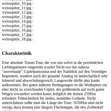
weissspitze_10.jpg :
weissspitze_11.jpg :
weissspitze_12.jpg :
weissspitze_13.jpg :
weissspitze_14.jpg :
weissspitze_15.jpg :
weissspitze_16.jpg :
weissspitze_17.jpg :
weissspitze_18.jpg :
Charakteristik
Eine absolute Traum-Tour, die von uns sofort in die persönlichen
Lieblingstouren eingereiht wurde! Nicht nur das nahezu
"unverbaute" Gipfelpanorama und der Nahblick auf den Venediger
begeistern, sondern auch der gesamte Anstieg ist landschaftlich sehr
lohnend und abwechslungsreich; Langeweile dürfte also kaum
aufkommen. Bei guten äußeren Bedingungen ist die Weißspitze ein
eher leicht zu erreichender Gipfel, der größtenteils auf recht guten
Wegen erwandert werden kann; lediglich die letzten 250Hm
erfordern Trittsicherheit für steiles, instabiles Gelände. Nicht
unterschätzen sollte man die Länge der Tour: 1650Hm sind nicht
wenig; dazu kommt eine längere Flachetappe, die den Zeitbedarf