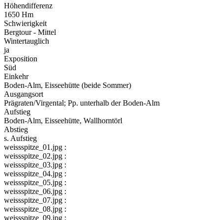
Höhendifferenz
1650 Hm
Schwierigkeit
Bergtour - Mittel
Wintertauglich
ja
Exposition
Süd
Einkehr
Boden-Alm, Eisseehütte (beide Sommer)
Ausgangsort
Prägraten/Virgental; Pp. unterhalb der Boden-Alm
Aufstieg
Boden-Alm, Eisseehütte, Wallhorntörl
Abstieg
s. Aufstieg
weissspitze_01.jpg :
weissspitze_02.jpg :
weissspitze_03.jpg :
weissspitze_04.jpg :
weissspitze_05.jpg :
weissspitze_06.jpg :
weissspitze_07.jpg :
weissspitze_08.jpg :
weissspitze_09.jpg :