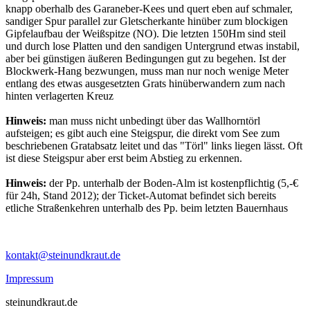
knapp oberhalb des Garaneber-Kees und quert eben auf schmaler,
sandiger Spur parallel zur Gletscherkante hinüber zum blockigen
Gipfelaufbau der Weißspitze (NO). Die letzten 150Hm sind steil
und durch lose Platten und den sandigen Untergrund etwas instabil,
aber bei günstigen äußeren Bedingungen gut zu begehen. Ist der
Blockwerk-Hang bezwungen, muss man nur noch wenige Meter
entlang des etwas ausgesetzten Grats hinüberwandern zum nach
hinten verlagerten Kreuz
Hinweis:
man muss nicht unbedingt über das Wallhorntörl
aufsteigen; es gibt auch eine Steigspur, die direkt vom See zum
beschriebenen Gratabsatz leitet und das "Törl" links liegen lässt. Oft
ist diese Steigspur aber erst beim Abstieg zu erkennen.
Hinweis:
der Pp. unterhalb der Boden-Alm ist kostenpflichtig (5,-€
für 24h, Stand 2012); der Ticket-Automat befindet sich bereits
etliche Straßenkehren unterhalb des Pp. beim letzten Bauernhaus
kontakt@steinundkraut.de
Impressum
steinundkraut.de