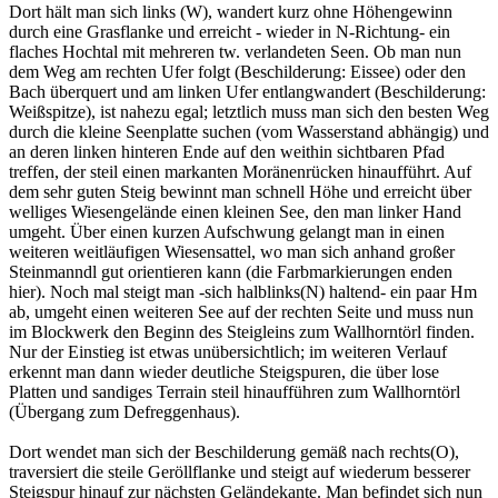
Dort hält man sich links (W), wandert kurz ohne Höhengewinn
durch eine Grasflanke und erreicht - wieder in N-Richtung- ein
flaches Hochtal mit mehreren tw. verlandeten Seen. Ob man nun
dem Weg am rechten Ufer folgt (Beschilderung: Eissee) oder den
Bach überquert und am linken Ufer entlangwandert (Beschilderung:
Weißspitze), ist nahezu egal; letztlich muss man sich den besten Weg
durch die kleine Seenplatte suchen (vom Wasserstand abhängig) und
an deren linken hinteren Ende auf den weithin sichtbaren Pfad
treffen, der steil einen markanten Moränenrücken hinaufführt. Auf
dem sehr guten Steig bewinnt man schnell Höhe und erreicht über
welliges Wiesengelände einen kleinen See, den man linker Hand
umgeht. Über einen kurzen Aufschwung gelangt man in einen
weiteren weitläufigen Wiesensattel, wo man sich anhand großer
Steinmanndl gut orientieren kann (die Farbmarkierungen enden
hier). Noch mal steigt man -sich halblinks(N) haltend- ein paar Hm
ab, umgeht einen weiteren See auf der rechten Seite und muss nun
im Blockwerk den Beginn des Steigleins zum Wallhorntörl finden.
Nur der Einstieg ist etwas unübersichtlich; im weiteren Verlauf
erkennt man dann wieder deutliche Steigspuren, die über lose
Platten und sandiges Terrain steil hinaufführen zum Wallhorntörl
(Übergang zum Defreggenhaus).
Dort wendet man sich der Beschilderung gemäß nach rechts(O),
traversiert die steile Geröllflanke und steigt auf wiederum besserer
Steigspur hinauf zur nächsten Geländekante. Man befindet sich nun