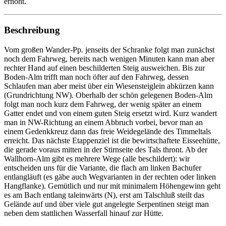
erhöht.
Beschreibung
Vom großen Wander-Pp. jenseits der Schranke folgt man zunächst
noch dem Fahrweg, bereits nach wenigen Minuten kann man aber
rechter Hand auf einen beschilderten Steig ausweichen. Bis zur
Boden-Alm trifft man noch öfter auf den Fahrweg, dessen
Schlaufen man aber meist über ein Wiesensteiglein abkürzen kann
(Grundrichtung NW). Oberhalb der schön gelegenen Boden-Alm
folgt man noch kurz dem Fahrweg, der wenig später an einem
Gatter endet und von einem guten Steig ersetzt wird. Kurz wandert
man in NW-Richtung an einem Abbruch vorbei, bevor man an
einem Gedenkkreuz dann das freie Weidegelände des Timmeltals
erreicht. Das nächste Etappenziel ist die bewirtschaftete Eisseehütte,
die gerade voraus mitten in der Stirnseite des Tals thront. Ab der
Wallhorn-Alm gibt es mehrere Wege (alle beschildert): wir
entscheiden uns für die Variante, die flach am linken Bachufer
entlangläuft (es gäbe auch Wegvarianten in der rechten oder linken
Hangflanke). Gemütlich und nur mit minimalem Höhengewinn geht
es am Bach entlang taleinwärts (N), erst am Talschluß steilt das
Gelände auf und über viele gut angelegte Serpentinen steigt man
neben dem stattlichen Wasserfall hinauf zur Hütte.