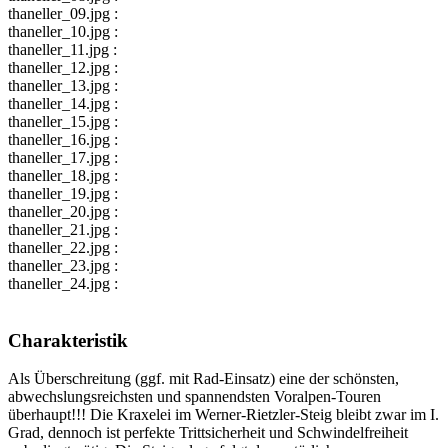
thaneller_09.jpg :
thaneller_10.jpg :
thaneller_11.jpg :
thaneller_12.jpg :
thaneller_13.jpg :
thaneller_14.jpg :
thaneller_15.jpg :
thaneller_16.jpg :
thaneller_17.jpg :
thaneller_18.jpg :
thaneller_19.jpg :
thaneller_20.jpg :
thaneller_21.jpg :
thaneller_22.jpg :
thaneller_23.jpg :
thaneller_24.jpg :
Charakteristik
Als Überschreitung (ggf. mit Rad-Einsatz) eine der schönsten,
abwechslungsreichsten und spannendsten Voralpen-Touren
überhaupt!!! Die Kraxelei im Werner-Rietzler-Steig bleibt zwar im I.
Grad, dennoch ist perfekte Trittsicherheit und Schwindelfreiheit