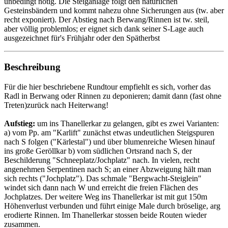
unbedingt nötig. Die Steiganlage folgt den natürlichen
Gesteinsbändern und kommt nahezu ohne Sicherungen aus (tw. aber
recht exponiert). Der Abstieg nach Berwang/Rinnen ist tw. steil,
aber völlig problemlos; er eignet sich dank seiner S-Lage auch
ausgezeichnet für's Frühjahr oder den Spätherbst
Beschreibung
Für die hier beschriebene Rundtour empfiehlt es sich, vorher das
Radl in Berwang oder Rinnen zu deponieren; damit dann (fast ohne
Treten)zurück nach Heiterwang!
Aufstieg:
um ins Thanellerkar zu gelangen, gibt es zwei Varianten:
a) vom Pp. am "Karlift" zunächst etwas undeutlichen Steigspuren
nach S folgen ("Kärlestal") und über blumenreiche Wiesen hinauf
ins große Geröllkar b) vom südlichen Ortsrand nach S, der
Beschilderung "Schneeplatz/Jochplatz" nach. In vielen, recht
angenehmen Serpentinen nach S; an einer Abzweigung hält man
sich rechts ("Jochplatz"). Das schmale "Bergwacht-Steiglein"
windet sich dann nach W und erreicht die freien Flächen des
Jochplatzes. Der weitere Weg ins Thanellerkar ist mit gut 150m
Höhenverlust verbunden und führt einige Male durch bröselige, arg
erodierte Rinnen. Im Thanellerkar stossen beide Routen wieder
zusammen.