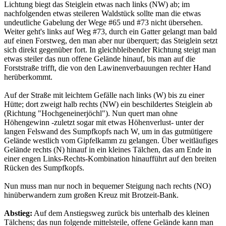
Lichtung biegt das Steiglein etwas nach links (NW) ab; im
nachfolgenden etwas steileren Waldstück sollte man die etwas
undeutliche Gabelung der Wege #65 und #73 nicht übersehen.
Weiter geht's links auf Weg #73, durch ein Gatter gelangt man bald
auf einen Forstweg, den man aber nur überquert; das Steiglein setzt
sich direkt gegenüber fort. In gleichbleibender Richtung steigt man
etwas steiler das nun offene Gelände hinauf, bis man auf die
Forststraße trifft, die von den Lawinenverbauungen rechter Hand
herüberkommt.
Auf der Straße mit leichtem Gefälle nach links (W) bis zu einer
Hütte; dort zweigt halb rechts (NW) ein beschildertes Steiglein ab
(Richtung "Hochgeneinerjöchl"). Nun quert man ohne
Höhengewinn -zuletzt sogar mit etwas Höhenverlust- unter der
langen Felswand des Sumpfkopfs nach W, um in das gutmütigere
Gelände westlich vom Gipfelkamm zu gelangen. Über weitläufiges
Gelände rechts (N) hinauf in ein kleines Tälchen, das am Ende in
einer engen Links-Rechts-Kombination hinaufführt auf den breiten
Rücken des Sumpfkopfs.
Nun muss man nur noch in bequemer Steigung nach rechts (NO)
hinüberwandern zum großen Kreuz mit Brotzeit-Bank.
Abstieg:
Auf dem Anstiegsweg zurück bis unterhalb des kleinen
Tälchens; das nun folgende mittelsteile, offene Gelände kann man