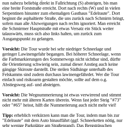
nun nahezu beliebig direkt in Fallrichtung (S) absteigen, bis man
eine breite Forststraße erreicht. Dort nach rechts (W) und in vielen
Serpentinen hinunter zum ehemaligen Gasthaus "Edelraute". Dort
beginnt die asphaltierte Straße, die uns zurück nach Schmirrn bringt,
sofern man alle Abzweigungen nach rechts ignoriert. Man erreicht
die Schmirrner Hauptstraße mit etwas Versatz ein Stück weiter
talauswärts, muss sich also links halten, um zurück zum
Ausgangspunkt zu gelangen.
Vorsicht:
Die Tour wurde bei sehr niedriger Schneelage und
geringer Lawinengefahr begangen. Bei höherer Schneelage, wenn
die Farbmarkierungen des Sommerwegs nicht sichtbar sind, dürfte
die Orientierung schwierig sein, zumal dieser Anstieg auch keine
gängige Skiroute darstellt. Die steilen Südhänge unterhalb des
Felskamms sind zudem durchaus lawinengefährdet. Wer die Tour
einfach und risikoarm gestalten möchte, sollte auf dem o.g.
Abstiegsweg auf- und absteigen.
Vorsicht:
Die Wegnummerierung ist etwas verwirrend und stimmt
nicht mehr mit älteren Karten überein. Wenn fast jeder Steig "#73"
oder "#65" heisst, hilft die Nummerierung auch nicht mehr viel!
Tipp:
erheblich verkürzen kann man die Tour, indem man bis zur
"Edelraute" mit dem Auto hinauffährt (ggf. Schneeketten nötig, nur
sehr wenige Parkplätze am Straßenrand). Das Bergsträsschen