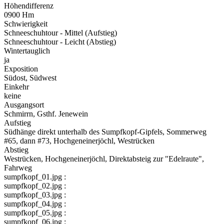
Höhendifferenz
0900 Hm
Schwierigkeit
Schneeschuhtour - Mittel (Aufstieg)
Schneeschuhtour - Leicht (Abstieg)
Wintertauglich
ja
Exposition
Südost, Südwest
Einkehr
keine
Ausgangsort
Schmirrn, Gsthf. Jenewein
Aufstieg
Südhänge direkt unterhalb des Sumpfkopf-Gipfels, Sommerweg
#65, dann #73, Hochgeneinerjöchl, Westrücken
Abstieg
Westrücken, Hochgeneinerjöchl, Direktabsteig zur "Edelraute",
Fahrweg
sumpfkopf_01.jpg :
sumpfkopf_02.jpg :
sumpfkopf_03.jpg :
sumpfkopf_04.jpg :
sumpfkopf_05.jpg :
sumpfkopf_06.jpg :