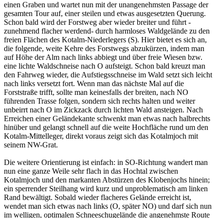
einen Graben und wartet nun mit der unangenehmsten Passage der
gesamten Tour auf, einer steilen und etwas ausgesetzten Querung.
Schon bald wird der Forstweg aber wieder breiter und führt -
zunehmend flacher werdend- durch harmloses Waldgelände zu den
freien Flächen des Kotalm-Niederlegers (S). Hier bietet es sich an,
die folgende, weite Kehre des Forstwegs abzukürzen, indem man
auf Höhe der Alm nach links abbiegt und über freie Wiesen bzw.
eine lichte Waldschneise nach O aufsteigt. Schon bald kreuzt man
den Fahrweg wieder, die Aufstiegsschneise im Wald setzt sich leicht
nach links versetzt fort. Wenn man das nächste Mal auf die
Forststraße trifft, sollte man keinesfalls der breiten, nach NO
führenden Trasse folgen, sondern sich rechts halten und weiter
unbeirrt nach O im Zickzack durch lichten Wald ansteigen. Nach
Erreichen einer Geländekante schwenkt man etwas nach halbrechts
hinüber und gelangt schnell auf die weite Hochfläche rund um den
Kotalm-Mittelleger, direkt voraus zeigt sich das Kotalmjoch mit
seinem NW-Grat.
Die weitere Orientierung ist einfach: in SO-Richtung wandert man
nun eine ganze Weile sehr flach in das Hochtal zwischen
Kotalmjoch und den markanten Abstürzen des Klobenjochs hinein;
ein sperrender Steilhang wird kurz und unproblematisch am linken
Rand bewältigt. Sobald wieder flacheres Gelände erreicht ist,
wendet man sich etwas nach links (O, später NO) und darf sich nun
im welligen, optimalen Schneeschugelände die angenehmste Route