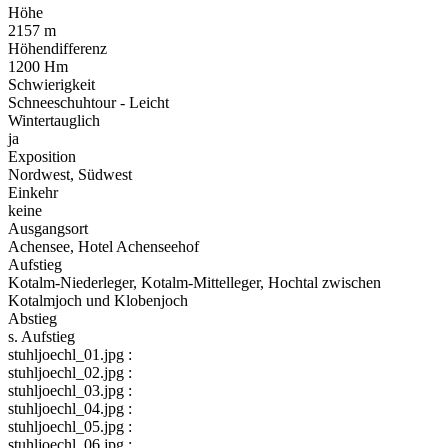
Höhe
2157 m
Höhendifferenz
1200 Hm
Schwierigkeit
Schneeschuhtour - Leicht
Wintertauglich
ja
Exposition
Nordwest, Südwest
Einkehr
keine
Ausgangsort
Achensee, Hotel Achenseehof
Aufstieg
Kotalm-Niederleger, Kotalm-Mittelleger, Hochtal zwischen
Kotalmjoch und Klobenjoch
Abstieg
s. Aufstieg
stuhljoechl_01.jpg :
stuhljoechl_02.jpg :
stuhljoechl_03.jpg :
stuhljoechl_04.jpg :
stuhljoechl_05.jpg :
stuhljoechl_06.jpg :