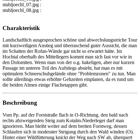
stuhljoechl_07.jpg :
stuhljoechl_08.jpg :
Charakteristik
Landschaftlich ausgesprochen schöne und abwechslungsreiche Tour
mit kurzweiligem Anstieg und überraschend guter Aussicht, die man
im Schatten der Rofan-Wände gar nicht so erwartet hätte. Im
Hochtal oberhalb des Mittellegers kommt man sich fast vor wie in
den Dolomiten. Wenn man von der o.g. hakeligen, aber nur kurzen
Passage im unteren Teil des Aufstiegs absieht, hat man es mit
optimalem Schneeschuhgelände ohne "Problemzonen" zu tun. Man
sollte allerdings etwas erhöhte Gehzeiten einplanen, da es rund um
die beiden Almen einige Flachetappen gibt.
Beschreibung
Vom Pp. auf der Forststraße flach in O-Richtung, den bald nach
rechts abzweigenden Steig zum Kotalm-Niederleger darf man
ignorieren. Man bleibt weiter auf dem breiten Forstweg, dessen
Schlaufen sich in moderater Steigung durch den Wald winden (O).
Hinter einer Wildfütterung knickt der Weg nach SW ab, überquert