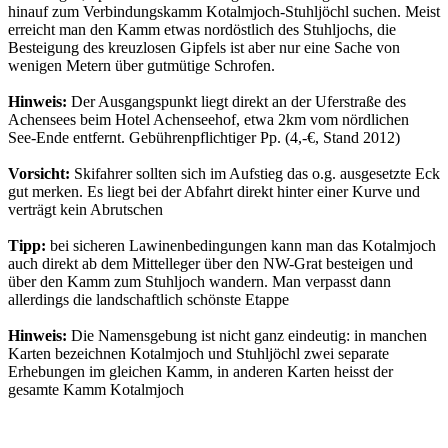
hinauf zum Verbindungskamm Kotalmjoch-Stuhljöchl suchen. Meist
erreicht man den Kamm etwas nordöstlich des Stuhljochs, die
Besteigung des kreuzlosen Gipfels ist aber nur eine Sache von
wenigen Metern über gutmütige Schrofen.
Hinweis:
Der Ausgangspunkt liegt direkt an der Uferstraße des
Achensees beim Hotel Achenseehof, etwa 2km vom nördlichen
See-Ende entfernt. Gebührenpflichtiger Pp. (4,-€, Stand 2012)
Vorsicht:
Skifahrer sollten sich im Aufstieg das o.g. ausgesetzte Eck
gut merken. Es liegt bei der Abfahrt direkt hinter einer Kurve und
verträgt kein Abrutschen
Tipp:
bei sicheren Lawinenbedingungen kann man das Kotalmjoch
auch direkt ab dem Mittelleger über den NW-Grat besteigen und
über den Kamm zum Stuhljoch wandern. Man verpasst dann
allerdings die landschaftlich schönste Etappe
Hinweis:
Die Namensgebung ist nicht ganz eindeutig: in manchen
Karten bezeichnen Kotalmjoch und Stuhljöchl zwei separate
Erhebungen im gleichen Kamm, in anderen Karten heisst der
gesamte Kamm Kotalmjoch