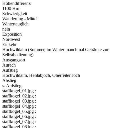
Höhendifferenz
1100 Hm
Schwierigkeit
Wanderung - Mittel
Wintertauglich
nein
Exposition
Nordwest
Einkehr
Hochwildalm (Sommer, im Winter manchmal Getränke zur
Selbstbedienung)
Ausgangsort
Aurach
Aufstieg
Hochwildalm, Henlabjoch, Oberreiter Joch
Abstieg
s. Aufstieg
staffkogel_01.jpg :
staffkogel_02.jpg :
staffkogel_03.jpg :
staffkogel_04.jpg :
staffkogel_05.jpg :
staffkogel_06.jpg :
staffkogel_07.jpg :
staffkogel_08.jpg :