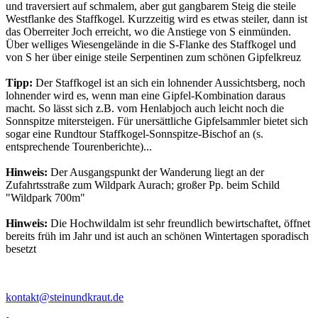
und traversiert auf schmalem, aber gut gangbarem Steig die steile
Westflanke des Staffkogel. Kurzzeitig wird es etwas steiler, dann ist
das Oberreiter Joch erreicht, wo die Anstiege von S einmünden.
Über welliges Wiesengelände in die S-Flanke des Staffkogel und
von S her über einige steile Serpentinen zum schönen Gipfelkreuz
Tipp:
Der Staffkogel ist an sich ein lohnender Aussichtsberg, noch
lohnender wird es, wenn man eine Gipfel-Kombination daraus
macht. So lässt sich z.B. vom Henlabjoch auch leicht noch die
Sonnspitze mitersteigen. Für unersättliche Gipfelsammler bietet sich
sogar eine Rundtour Staffkogel-Sonnspitze-Bischof an (s.
entsprechende Tourenberichte)...
Hinweis:
Der Ausgangspunkt der Wanderung liegt an der
Zufahrtsstraße zum Wildpark Aurach; großer Pp. beim Schild
"Wildpark 700m"
Hinweis:
Die Hochwildalm ist sehr freundlich bewirtschaftet, öffnet
bereits früh im Jahr und ist auch an schönen Wintertagen sporadisch
besetzt
kontakt@steinundkraut.de