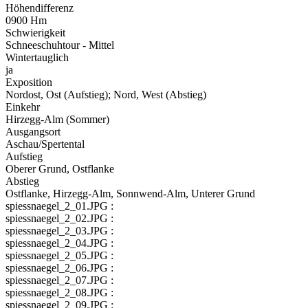
Höhendifferenz
0900 Hm
Schwierigkeit
Schneeschuhtour - Mittel
Wintertauglich
ja
Exposition
Nordost, Ost (Aufstieg); Nord, West (Abstieg)
Einkehr
Hirzegg-Alm (Sommer)
Ausgangsort
Aschau/Spertental
Aufstieg
Oberer Grund, Ostflanke
Abstieg
Ostflanke, Hirzegg-Alm, Sonnwend-Alm, Unterer Grund
spiessnaegel_2_01.JPG :
spiessnaegel_2_02.JPG :
spiessnaegel_2_03.JPG :
spiessnaegel_2_04.JPG :
spiessnaegel_2_05.JPG :
spiessnaegel_2_06.JPG :
spiessnaegel_2_07.JPG :
spiessnaegel_2_08.JPG :
spiessnaegel_2_09.JPG :