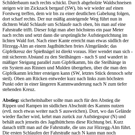
Schilderbaum nach rechts schickt. Durch abgeholzte Waldschneisen
steigen wir im Zickzack bergauf (SW), bis wir wieder auf einen
Forstweg treffen, dem wir bis zu einer deutlichen Gabelung folgen,
dort scharf rechts. Der nur mäßig ansteigende Weg führt nun in
dichtem Wald Schlaufe um Schlaufe nach oben, bis man auf eine
Fahrstraße trifft. Dieser folgt man aber höchstens ein paar Meter
nach rechts und setzt dann die ursprüngliche Aufstiegsrichtung im
lichten Wald fort. Nach einer Kante erreicht man etwas südlich der
Hirzegg-Alm an einem Jagdhüttchen freies Almgelände; das
Gipfelkreuz der Spießnägel ist direkt voraus. Hier wendet man sich -
mit sicherem Abstand zu den Steilhängen - nach S und wandert in
mäßiger Steigung parallel zum Gipfelkamm, bis die Steilhänge in
ein System aus Rinnen und Mulden übergehen, über die man den
Gipfelkamm leichter ersteigen kann (SW, letztes Stück dennoch sehr
steil). Oben am Rücken entweder kurz nach links zum höchsten
Punkt oder in einer längeren Kammwanderung nach N zum tiefer
stehenden Kreuz.
Abstieg:
sicherheitshalber sollte man auch für den Abstieg die
Rippen und Rampen im südlichen Abschnitt des Kamms nutzen
(evtl. noch etwas weiter nach S ausweichen). Dort, wo das Gelände
wieder flacher wird, kehrt man zurück zur Aufstiegsspur (N) und
behält auch jenseits des Jagdhüttchens diese Richtung bei. Kurz
danach trifft man auf die Fahrstraße, die uns zur Hirzegg-Alm führt.
Die ersten Schlaufen der Fahrstraße nach N kann man noch