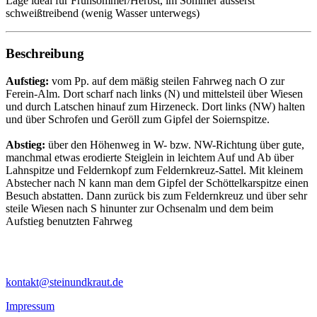
Lage ideal für Frühsommer/Herbst, im Sommer äusserst
schweißtreibend (wenig Wasser unterwegs)
Beschreibung
Aufstieg:
vom Pp. auf dem mäßig steilen Fahrweg nach O zur
Ferein-Alm. Dort scharf nach links (N) und mittelsteil über Wiesen
und durch Latschen hinauf zum Hirzeneck. Dort links (NW) halten
und über Schrofen und Geröll zum Gipfel der Soiernspitze.
Abstieg:
über den Höhenweg in W- bzw. NW-Richtung über gute,
manchmal etwas erodierte Steiglein in leichtem Auf und Ab über
Lahnspitze und Feldernkopf zum Feldernkreuz-Sattel. Mit kleinem
Abstecher nach N kann man dem Gipfel der Schöttelkarspitze einen
Besuch abstatten. Dann zurück bis zum Feldernkreuz und über sehr
steile Wiesen nach S hinunter zur Ochsenalm und dem beim
Aufstieg benutzten Fahrweg
kontakt@steinundkraut.de
Impressum