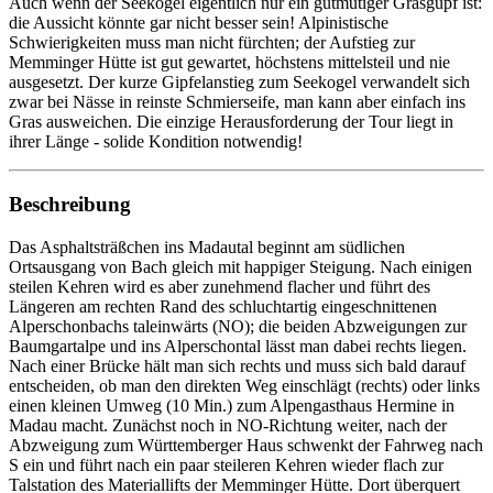
Auch wenn der Seekogel eigentlich nur ein gutmütiger Grasgupf ist:
die Aussicht könnte gar nicht besser sein! Alpinistische
Schwierigkeiten muss man nicht fürchten; der Aufstieg zur
Memminger Hütte ist gut gewartet, höchstens mittelsteil und nie
ausgesetzt. Der kurze Gipfelanstieg zum Seekogel verwandelt sich
zwar bei Nässe in reinste Schmierseife, man kann aber einfach ins
Gras ausweichen. Die einzige Herausforderung der Tour liegt in
ihrer Länge - solide Kondition notwendig!
Beschreibung
Das Asphaltsträßchen ins Madautal beginnt am südlichen
Ortsausgang von Bach gleich mit happiger Steigung. Nach einigen
steilen Kehren wird es aber zunehmend flacher und führt des
Längeren am rechten Rand des schluchtartig eingeschnittenen
Alperschonbachs taleinwärts (NO); die beiden Abzweigungen zur
Baumgartalpe und ins Alperschontal lässt man dabei rechts liegen.
Nach einer Brücke hält man sich rechts und muss sich bald darauf
entscheiden, ob man den direkten Weg einschlägt (rechts) oder links
einen kleinen Umweg (10 Min.) zum Alpengasthaus Hermine in
Madau macht. Zunächst noch in NO-Richtung weiter, nach der
Abzweigung zum Württemberger Haus schwenkt der Fahrweg nach
S ein und führt nach ein paar steileren Kehren wieder flach zur
Talstation des Materiallifts der Memminger Hütte. Dort überquert