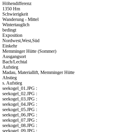
Höhendifferenz
1350 Hm
Schwierigkeit
Wanderung - Mittel
Wintertauglich
bedingt
Exposition
Nordwest,West,Süd
Einkehr
Memminger Hütte (Sommer)
Ausgangsort
Bach/Lechtal
Aufstieg
Madau, Materiallift, Memminger Hütte
Abstieg
s. Aufstieg
seekogel_01.JPG :
seekogel_02.JPG :
seekogel_03.JPG :
seekogel_04.JPG :
seekogel_05.JPG :
seekogel_06.JPG :
seekogel_07.JPG :
seekogel_08.JPG :
seekogel_09.JPG :