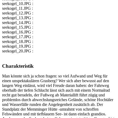
seekogel_10.JPG :
seekogel_11.JPG :
seekogel_12.JPG :
seekogel_13.JPG :
seekogel_14.JPG :
seekogel_15.JPG :
seekogel_16.JPG :
seekogel_17.JPG :
seekogel_18.JPG :
seekogel_19.JPG :
seekogel_20.JPG :
Charakteristik
Man könnte sich ja schon fragen: so viel Aufwand und Weg für
einen unspektakulären Grasberg? Wer sich aber bewusst auf den
langen Weg einlässt, wird viel Freude daran haben: der Fahrweg
oberhalb der tiefen Schlucht lässt sich auch mit einem Normalrad
recht gut beradeln, der Fußweg ab Materiallift führt zügig und
problemlos durch abwechslungsreiches Gelände, schöne Hochtäler
und Wasserfälle runden die Angelegenheit zusätzlich ab. Der
Standplatz der Memminger Hütte -umrahmt von schroffen
Felswänden und mit tiefblauem See- ist dann einfach grandios.