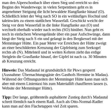
man den Alperschonbach über einen Steg und erreicht so den
Beginn des Wanderwegs: in vielen Serpentinen geht es in
angenehmer Steigung die licht bewaldete Hangflanke hinauf (O).
Schließlich leitet der Weg nach SO in ein weitläufiges Hochtal und
taleinwärts zu einem stattlichen Wasserfall. Geschickt weicht der
Steig vor dem Wasserfall in die linke Hangflanke aus (O) und
wechselt oberhalb wieder nach rechts (SO) hinüber. Nun geht es
noch in einfachem Wiesengelände über ein paar Aufschwünge, dann
biegt der Steig nach S ein und gelangt in den Bergkessel mit der
Memminger Hütte. Ein paar Meter vor Erreichen der Hütte zweigt
an einer beschilderten Kreuzung der Gipfelsteig zum Seekogel
rechts ab (N). Mittelsteil und in weiten Kehren zieht das erdige
Steiglein die Grasflanke hinauf, der Gipfel ist nach ca. 30 Minuten
ab Kreuzung erreicht.
Hinweis:
Das Madautal ist grundsätzlich für Pkws gesperrt
(Ausnahme: Übernachtungsgäste des Gasthofs Hermine in Madau).
Während der Öffnungszeiten der Memminger Hütte kann man sich
aber mit einem Linientaxi bis zum Materiallift chauffieren lassen (s.
Website der Memminger Hütte).
Tipp:
Der lange, größtenteils asphaltierte Zustieg durch's Madautal
schreit förmlich nach einem Radl. Auch als Otto-Normal-Radler
kann man auf den Flachetappen viel Zeit sparen.