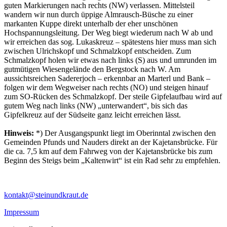
guten Markierungen nach rechts (NW) verlassen. Mittelsteil
wandern wir nun durch üppige Almrausch-Büsche zu einer
markanten Kuppe direkt unterhalb der eher unschönen
Hochspannungsleitung. Der Weg biegt wiederum nach W ab und
wir erreichen das sog. Lukaskreuz – spätestens hier muss man sich
zwischen Ulrichskopf und Schmalzkopf entscheiden. Zum
Schmalzkopf holen wir etwas nach links (S) aus und umrunden im
gutmütigen Wiesengelände den Bergstock nach W. Am
aussichtsreichen Sadererjoch – erkennbar an Marterl und Bank –
folgen wir dem Wegweiser nach rechts (NO) und steigen hinauf
zum SO-Rücken des Schmalzkopf. Der steile Gipfelaufbau wird auf
gutem Weg nach links (NW) „unterwandert“, bis sich das
Gipfelkreuz auf der Südseite ganz leicht erreichen lässt.
Hinweis:
*) Der Ausgangspunkt liegt im Oberinntal zwischen den
Gemeinden Pfunds und Nauders direkt an der Kajetansbrücke. Für
die ca. 7,5 km auf dem Fahrweg von der Kajetansbrücke bis zum
Beginn des Steigs beim „Kaltenwirt“ ist ein Rad sehr zu empfehlen.
kontakt@steinundkraut.de
Impressum