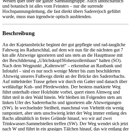
Westen quer über die ganze Samnaungruppe. Auch landschaftlich
und botanisch ist alles vom Feinsten – nur die surrende
Hochspannungsleitung, die fast direkt übers Sadererjoch geführt
wurde, muss man irgendwie optisch ausblenden.
Beschreibung
An der Kajetansbrücke beginnt der gut gepflegte und rad-taugliche
Fahrweg ins Radurschltal, auf dem wir nun für die nächsten gut 7
km alle Abzweige ignorieren und uns stets an die Haupttrasse mit
der Beschilderung „Ulrichskopf/Hohenzollernhaus“ halten (SO).
Nach dem Wegpunkt „Kaltenwirt“ – erkennbar an Rastbank und
Infotafel – sind es nur noch wenige Meter bis zum beschilderten
Abzweig unseres Fußwegs direkt an der Brücke des Sadererbachs.
Auf mittelsteiler Trasse gehen wir durch ein Gatter und danach über
weitläufige Kuh- und Pferdeweiden. Der bestens markierte Weg
führt unterhalb einer Holzhütte vorbei, quert einen Almweg und
führt steil in den Wald hinein. Wir bleiben im Folgenden stets am
linken Ufer des Sadererbachs und ignorieren alle Abzweigungen
(SW). In wechselnder Steilheit, manchmal von Viehtritt ein wenig
ramponiert, aber stets unschwierig leitet der Weg immer entlang des
Bachs allmählich in freies Gelände hinauf, wo wir auf zwei
Trinkwasser-Sammelstellen treffen (SW). Der Weg wendet sich jetzt
nach W und führt in ein grasiges Tälchen hinauf, das wir entlang der