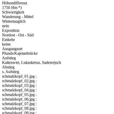
Höhendifferenz
1750 Hm *)
Schwierigkeit
Wanderung - Mittel
Wintertauglich
nein
Exposition
Nordost - Ost - Süd
Einkehr
keine
Ausgangsort
Pfunds/Kajetanbrücke
Aufstieg
Kaltenwirt, Lukaskreuz, Sadererjoch
Abstieg
s. Aufstieg
schmalzkopf_01.jpg :
schmalzkopf_02.jpg :
schmalzkopf_03.jpg :
schmalzkopf_04.jpg :
schmalzkopf_05.jpg :
schmalzkopf_06.jpg :
schmalzkopf_07.jpg :
schmalzkopf_08.jpg :
schmalzkopf_09.jpg :