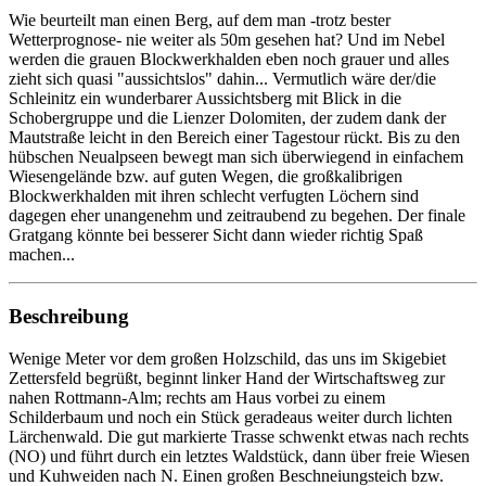
Wie beurteilt man einen Berg, auf dem man -trotz bester
Wetterprognose- nie weiter als 50m gesehen hat? Und im Nebel
werden die grauen Blockwerkhalden eben noch grauer und alles
zieht sich quasi "aussichtslos" dahin... Vermutlich wäre der/die
Schleinitz ein wunderbarer Aussichtsberg mit Blick in die
Schobergruppe und die Lienzer Dolomiten, der zudem dank der
Mautstraße leicht in den Bereich einer Tagestour rückt. Bis zu den
hübschen Neualpseen bewegt man sich überwiegend in einfachem
Wiesengelände bzw. auf guten Wegen, die großkalibrigen
Blockwerkhalden mit ihren schlecht verfugten Löchern sind
dagegen eher unangenehm und zeitraubend zu begehen. Der finale
Gratgang könnte bei besserer Sicht dann wieder richtig Spaß
machen...
Beschreibung
Wenige Meter vor dem großen Holzschild, das uns im Skigebiet
Zettersfeld begrüßt, beginnt linker Hand der Wirtschaftsweg zur
nahen Rottmann-Alm; rechts am Haus vorbei zu einem
Schilderbaum und noch ein Stück geradeaus weiter durch lichten
Lärchenwald. Die gut markierte Trasse schwenkt etwas nach rechts
(NO) und führt durch ein letztes Waldstück, dann über freie Wiesen
und Kuhweiden nach N. Einen großen Beschneiungsteich bzw.