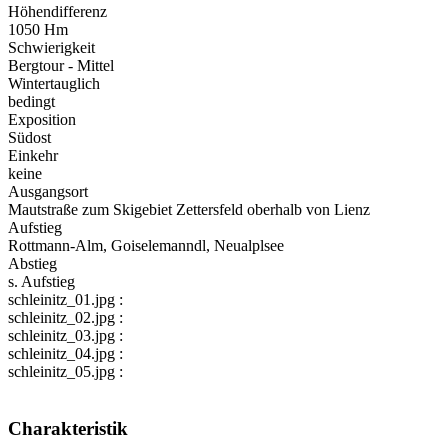
Höhendifferenz
1050 Hm
Schwierigkeit
Bergtour - Mittel
Wintertauglich
bedingt
Exposition
Südost
Einkehr
keine
Ausgangsort
Mautstraße zum Skigebiet Zettersfeld oberhalb von Lienz
Aufstieg
Rottmann-Alm, Goiselemanndl, Neualplsee
Abstieg
s. Aufstieg
schleinitz_01.jpg :
schleinitz_02.jpg :
schleinitz_03.jpg :
schleinitz_04.jpg :
schleinitz_05.jpg :
Charakteristik