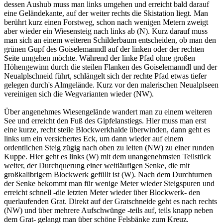
dessen Aushub muss man links umgehen und erreicht bald darauf
eine Geländekante, auf der weiter rechts die Skistation liegt. Man
berührt kurz einen Forstweg, schon nach wenigen Metern zweigt
aber wieder ein Wiesensteig nach links ab (N). Kurz darauf muss
man sich an einem weiteren Schilderbaum entscheiden, ob man den
grünen Gupf des Goiselemanndl auf der linken oder der rechten
Seite umgehen möchte. Während der linke Pfad ohne großen
Höhengewinn durch die steilen Flanken des Goiselemanndl und der
Neualplschneid führt, schlängelt sich der rechte Pfad etwas tiefer
gelegen durch's Almgelände. Kurz vor den malerischen Neualplseen
vereinigen sich die Wegvarianten wieder (NW).
Über angenehmes Wiesengelände wandert man zu einem weiteren
See und erreicht den Fuß des Gipfelanstiegs. Hier muss man erst
eine kurze, recht steile Blockwerkhalde überwinden, dann geht es
links um ein versichertes Eck, um dann wieder auf einem
ordentlichen Steig zügig nach oben zu leiten (NW) zu einer runden
Kuppe. Hier geht es links (W) mit dem unangenehmsten Teilstück
weiter, der Durchquerung einer weitläufigen Senke, die mit
großkalibrigem Blockwerk gefüllt ist (W). Nach dem Durchturnen
der Senke bekommt man für wenige Meter wieder Steigspuren und
erreicht schnell -die letzten Meter wieder über Blockwerk- den
querlaufenden Grat. Direkt auf der Gratschneide geht es nach rechts
(NW) und über mehrere Aufschwünge -teils auf, teils knapp neben
dem Grat- gelangt man über schöne Felsbänke zum Kreuz.