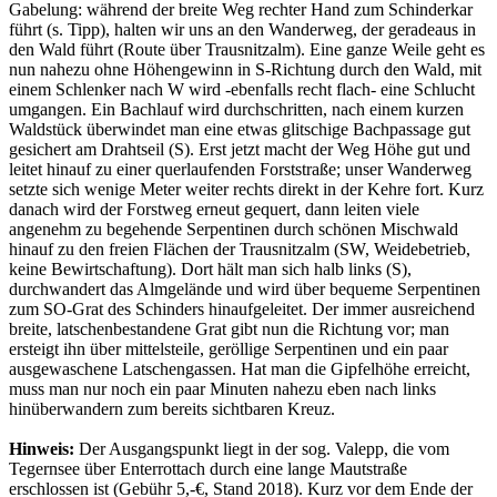
Gabelung: während der breite Weg rechter Hand zum Schinderkar
führt (s. Tipp), halten wir uns an den Wanderweg, der geradeaus in
den Wald führt (Route über Trausnitzalm). Eine ganze Weile geht es
nun nahezu ohne Höhengewinn in S-Richtung durch den Wald, mit
einem Schlenker nach W wird -ebenfalls recht flach- eine Schlucht
umgangen. Ein Bachlauf wird durchschritten, nach einem kurzen
Waldstück überwindet man eine etwas glitschige Bachpassage gut
gesichert am Drahtseil (S). Erst jetzt macht der Weg Höhe gut und
leitet hinauf zu einer querlaufenden Forststraße; unser Wanderweg
setzte sich wenige Meter weiter rechts direkt in der Kehre fort. Kurz
danach wird der Forstweg erneut gequert, dann leiten viele
angenehm zu begehende Serpentinen durch schönen Mischwald
hinauf zu den freien Flächen der Trausnitzalm (SW, Weidebetrieb,
keine Bewirtschaftung). Dort hält man sich halb links (S),
durchwandert das Almgelände und wird über bequeme Serpentinen
zum SO-Grat des Schinders hinaufgeleitet. Der immer ausreichend
breite, latschenbestandene Grat gibt nun die Richtung vor; man
ersteigt ihn über mittelsteile, geröllige Serpentinen und ein paar
ausgewaschene Latschengassen. Hat man die Gipfelhöhe erreicht,
muss man nur noch ein paar Minuten nahezu eben nach links
hinüberwandern zum bereits sichtbaren Kreuz.
Hinweis:
Der Ausgangspunkt liegt in der sog. Valepp, die vom
Tegernsee über Enterrottach durch eine lange Mautstraße
erschlossen ist (Gebühr 5,-€, Stand 2018). Kurz vor dem Ende der