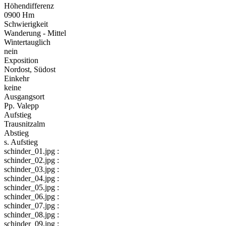
Höhendifferenz
0900 Hm
Schwierigkeit
Wanderung - Mittel
Wintertauglich
nein
Exposition
Nordost, Südost
Einkehr
keine
Ausgangsort
Pp. Valepp
Aufstieg
Trausnitzalm
Abstieg
s. Aufstieg
schinder_01.jpg :
schinder_02.jpg :
schinder_03.jpg :
schinder_04.jpg :
schinder_05.jpg :
schinder_06.jpg :
schinder_07.jpg :
schinder_08.jpg :
schinder_09.jpg :