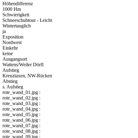
Höhendifferenz
1000 Hm
Schwierigkeit
Schneeschuhtour - Leicht
Wintertauglich
ja
Exposition
Nordwest
Einkehr
keine
Ausgangsort
Wattens/Weiler Dörfl
Aufstieg
Kreuztaxen, NW-Rücken
Abstieg
s. Aufstieg
rote_wand_01.jpg :
rote_wand_02.jpg :
rote_wand_03.jpg :
rote_wand_04.jpg :
rote_wand_05.jpg :
rote_wand_06.jpg :
rote_wand_07.jpg :
rote_wand_08.jpg :
rote_wand_09.jpg :