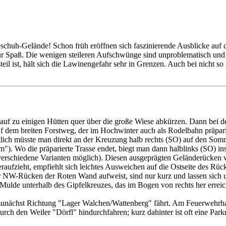
huh-Gelände! Schon früh eröffnen sich faszinierende Ausblicke auf d
Spaß. Die wenigen steileren Aufschwünge sind unproblematisch und kurz
 ist, hält sich die Lawinengefahr sehr in Grenzen. Auch bei nicht so
nauf zu einigen Hütten quer über die große Wiese abkürzen. Dann bei 
f dem breiten Forstweg, der im Hochwinter auch als Rodelbahn präpari
ch müsste man direkt an der Kreuzung halb rechts (SO) auf den Somme
"). Wo die präparierte Trasse endet, biegt man dann halblinks (SO) in
chiedene Varianten möglich). Diesen ausgeprägten Geländerücken ver
aufzieht, empfiehlt sich leichtes Ausweichen auf die Ostseite des Rü
er NW-Rücken der Roten Wand aufweist, sind nur kurz und lassen sich
Mulde unterhalb des Gipfelkreuzes, das im Bogen von rechts her erreic
hst Richtung "Lager Walchen/Wattenberg" fährt. Am Feuerwehrhaus g
rch den Weiler "Dörfl" hindurchfahren; kurz dahinter ist oft eine Park