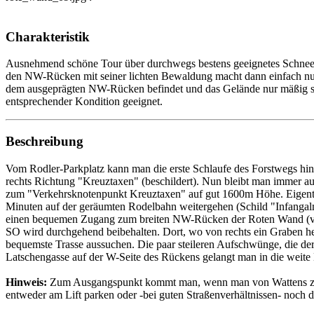
Charakteristik
Ausnehmend schöne Tour über durchwegs bestens geeignetes Schneesc
den NW-Rücken mit seiner lichten Bewaldung macht dann einfach nur 
dem ausgeprägten NW-Rücken befindet und das Gelände nur mäßig steil
entsprechender Kondition geeignet.
Beschreibung
Vom Rodler-Parkplatz kann man die erste Schlaufe des Forstwegs hi
rechts Richtung "Kreuztaxen" (beschildert). Nun bleibt man immer au
zum "Verkehrsknotenpunkt Kreuztaxen" auf gut 1600m Höhe. Eigentli
Minuten auf der geräumten Rodelbahn weitergehen (Schild "Infangalm
einen bequemen Zugang zum breiten NW-Rücken der Roten Wand (vers
SO wird durchgehend beibehalten. Dort, wo von rechts ein Graben her
bequemste Trasse aussuchen. Die paar steileren Aufschwünge, die d
Latschengasse auf der W-Seite des Rückens gelangt man in die weite 
Hinweis:
Zum Ausgangspunkt kommt man, wenn man von Wattens zunäc
entweder am Lift parken oder -bei guten Straßenverhältnissen- noch du