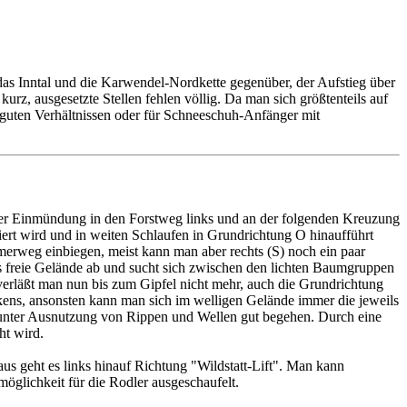
as Inntal und die Karwendel-Nordkette gegenüber, der Aufstieg über
, ausgesetzte Stellen fehlen völlig. Da man sich größtenteils auf
 guten Verhältnissen oder für Schneeschuh-Anfänger mit
der Einmündung in den Forstweg links und an der folgenden Kreuzung
ert wird und in weiten Schlaufen in Grundrichtung O hinaufführt
rweg einbiegen, meist kann man aber rechts (S) noch ein paar
s freie Gelände ab und sucht sich zwischen den lichten Baumgruppen
läßt man nun bis zum Gipfel nicht mehr, auch die Grundrichtung
ckens, ansonsten kann man sich im welligen Gelände immer die jeweils
 unter Ausnutzung von Rippen und Wellen gut begehen. Durch eine
ht wird.
eht es links hinauf Richtung "Wildstatt-Lift". Man kann
möglichkeit für die Rodler ausgeschaufelt.