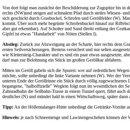
Von dort folgt man zunächst der Beschilderung zur Zugspitze bis in 
rechts (NW)und steigen auf schmalem Pfad durch steiles Wiesen- und 
sich geschickt durch Grasbuckel, Schrofen und Geröllfelder (W). Man
kommt. Über noch mehr begrünte Schrofenbuckel hinauf zur Riffelschart
aber gut erkennbar). Auf Schotter und Sand direkt entlang der Gratk
Gipfel ist etwas "Handarbeit" von Nöten (Stellen I).
Abstieg:
Zurück zur Abzweigung an der Scharte, hier rechts dem Gra
ersten Seilversicherungen. Bestens versichert und nur selten ausgese
wie Klettersteig-Charakter und es sind ein paar etwas ausgesetzte, 
darf man zur Belohnung ein Stück im großen Geröllkar abfahren.
Mitten im Geröll gabeln sich die Spuren: wer auf ordentlichen Wege
möchte, sollte unbedingt die linke Variante nehmen (W). Wer der Ve
unteren Ende der Geröllrinne ein Stück durch völlig zugewachsenes Lat
begangene, "halboffizielle" Weglein folgt nun im wesentlichen der Se
Zahnradbahn die Seilbahn-Trasse in einem Tunnel quert, führt auch das
deutlicher (N) und mündet bald in einen Wirtschaftsweg, später dan
Tipp:
An der Höllentalanger-Hütte unbedingt die Getränke-Vorräte au
Hinweis:
je nach Schneemenge und Lawinengeschehen können der Weg