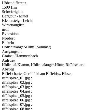
Höhendifferenz
1500 Hm
Schwierigkeit
Bergtour - Mittel
Klettersteig - Leicht
Wintertauglich
nein
Exposition
Nordost
Einkehr
Höllentalanger-Hütte (Sommer)
Ausgangsort
Grainau/Hammersbach
Aufstieg
Höllental-Klamm, Höllentalanger-Hütte, Riffelscharte
Abstieg
Riffelscharte, Geröllfeld am Riffelriss, Eibsee
riffelspitze_01.jpg :
riffelspitze_02.jpg :
riffelspitze_03.jpg :
riffelspitze_04.jpg :
riffelspitze_05.jpg :
riffelspitze_06.jpg :
riffelspitze_07.jpg :
riffelspitze_08.jpg :