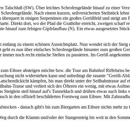
den Talschluß (SW). Über leichtes Schrofengelände hinauf zu einer Ver
Schrofengelände. Nach einem kurzen, seilversicherten Steilstück lehnt 
 überquert in einigen Serpentinen ein großes Geröllfeld und steigt am 
e. Direkt dort, wo der Pfad die Grathöhe erreicht, zweigen scharf rech
ante hinauf zum felsigen Gipfelaufbau (N). Ein etwas ausgesetztes Stü
t entlang zu einem schönen Aussichtsplatz. Nun wendet sich der Steig
tzt geht es nun über einfaches Schrofengelände hinunter zum großen Ger
aber immer noch recht einfache Stellen zu passieren. Im Geröll angeko
n zum Eibsee absteigen möchte bzw. die Tour am Bahnhof Riffelsriss 
rsuchung nicht widerstehen kann und unbedingt die rasante "Geröll-Abf
schendickicht kämpfen, bis man direkt unter der Seilbahntrasse auf ein
ilbahn-Trasse und verliert sich des Öfteren ein wenig, mit etwas Aufme
 Steiglein steil hinauf auf's Tunneldach und drüben etwas nach links ve
n auch in den offiziell beschilderten Forstweg zum Eibsee. Mit Zahnr
fstocken - danach gibt's bis zum Biergarten am Eibsee nichts mehr zu t
 durch die Klamm und/oder der Stangensteig bis weit in den Sommer 