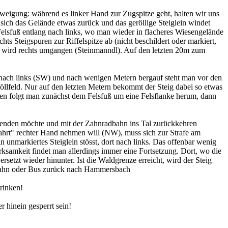
zweigung: während es linker Hand zur Zugspitze geht, halten wir uns
sich das Gelände etwas zurück und das geröllige Steiglein windet
Felsfuß entlang nach links, wo man wieder in flacheres Wiesengelände
ts Steigspuren zur Riffelspitze ab (nicht beschildert oder markiert,
ck wird rechts umgangen (Steinmanndl). Auf den letzten 20m zum
 nach links (SW) und nach wenigen Metern bergauf steht man vor den
öllfeld. Nur auf den letzten Metern bekommt der Steig dabei so etwas
mmen folgt man zunächst dem Felsfuß um eine Felsflanke herum, dann
beenden möchte und mit der Zahnradbahn ins Tal zurückkehren
ahrt" rechter Hand nehmen will (NW), muss sich zur Strafe am
 unmarkiertes Steiglein stösst, dort nach links. Das offenbar wenig
rksamkeit findet man allerdings immer eine Fortsetzung. Dort, wo die
rsetzt wieder hinunter. Ist die Waldgrenze erreicht, wird der Steig
adbahn oder Bus zurück nach Hammersbach
rinken!
hinein gesperrt sein!