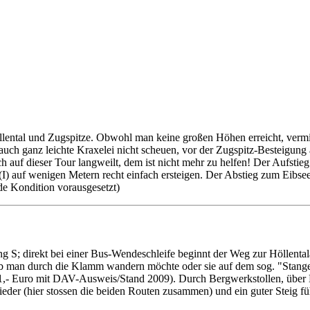
öllental und Zugspitze. Obwohl man keine großen Höhen erreicht, verm
 auch ganz leichte Kraxelei nicht scheuen, vor der Zugspitz-Besteigun
 auf dieser Tour langweilt, dem ist nicht mehr zu helfen! Der Aufstieg 
ei (I) auf wenigen Metern recht einfach ersteigen. Der Abstieg zum Eibs
de Kondition vorausgesetzt)
S; direkt bei einer Bus-Wendeschleife beginnt der Weg zur Höllenta
b man durch die Klamm wandern möchte oder sie auf dem sog. "Stangen
1,- Euro mit DAV-Ausweis/Stand 2009). Durch Bergwerkstollen, über 
der (hier stossen die beiden Routen zusammen) und ein guter Steig füh