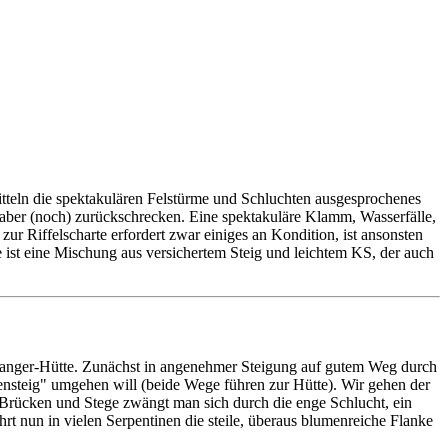
itteln die spektakulären Felstürme und Schluchten ausgesprochenes
g aber (noch) zurückschrecken. Eine spektakuläre Klamm, Wasserfälle,
zur Riffelscharte erfordert zwar einiges an Kondition, ist ansonsten
ee ist eine Mischung aus versichertem Steig und leichtem KS, der auch
langer-Hütte. Zunächst in angenehmer Steigung auf gutem Weg durch
steig" umgehen will (beide Wege führen zur Hütte). Wir gehen der
Brücken und Stege zwängt man sich durch die enge Schlucht, ein
rt nun in vielen Serpentinen die steile, überaus blumenreiche Flanke