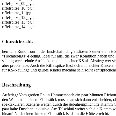
riffelspitze_09.jpg :
riffelspitze_10.jpg :
riffelspitze_11.jpg :
riffelspitze_12.jpg :
riffelspitze_13.jpg :
riffelspitze_14.jpg :
Charakteristik
herrliche Rund-Tour in der landschaftlich grandiosen Szenerie um H
"Hochgebirgs"-Feeling. Ideal für alle, die zwar Kondition haben und
ständig wechselnde Ausblicke und ein leichter KS als Abstieg: wer sich
aber problemlos. Auch die Riffelspitze lässt sich mit leichter Kraxel
für KS-Neulinge und geübte Kinder machbar sein sollte (entsprechen
Beschreibung
Aufstieg:
Vom großen Pp. in Hammersbach ein paar Minuten Richtung 
den Wald; nach einem Flachstück muss man sich dann entscheiden, o
spektakulären Szenerie wegen durch die gebührenpflichtige Klamm (
paar kalte Duschen inklusive. Am Talschluß weitet sich die Klamm wie
hinauf. Nach einem kurzen Flachstück ist dann die Hütte erreicht.