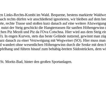
rten Links-Rechts-Kombi im Wald. Bequeme, bestens markierte Waldweg
ch rechts dürfen wir anschließend ignorieren, wir bleiben auf dem brei
, rechte Trasse und stoßen kurz danach auf eine weitere Abzweigung, w
 nutzt der Steig geschickt die Hangterrassen für sanften Höhengewinn
wischen Piz Mezdi und Piz da l'Ova Cotschna. Hier wird aus dem Steig 
). In engen Kurven, stets das beste Gelände nutzend, gewinnt man zügig
 kurz danach zu einer Verzweigung mit Wegweiser (SO). Hier muss man
 und wandert ohne wesentlichen Höhengewinn durch die Senke mit dem 
pfelhang und führen hinauf zum behäbig-breiten Südostrücken, dem wir
 St. Moritz-Bad, hinter den großen Sportanlagen.