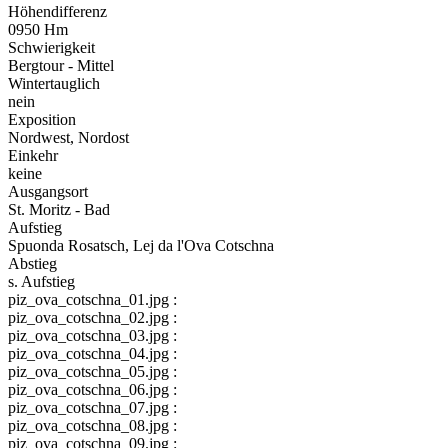
Höhendifferenz
0950 Hm
Schwierigkeit
Bergtour - Mittel
Wintertauglich
nein
Exposition
Nordwest, Nordost
Einkehr
keine
Ausgangsort
St. Moritz - Bad
Aufstieg
Spuonda Rosatsch, Lej da l'Ova Cotschna
Abstieg
s. Aufstieg
piz_ova_cotschna_01.jpg :
piz_ova_cotschna_02.jpg :
piz_ova_cotschna_03.jpg :
piz_ova_cotschna_04.jpg :
piz_ova_cotschna_05.jpg :
piz_ova_cotschna_06.jpg :
piz_ova_cotschna_07.jpg :
piz_ova_cotschna_08.jpg :
piz_ova_cotschna_09.jpg :