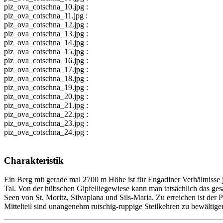
piz_ova_cotschna_10.jpg :
piz_ova_cotschna_11.jpg :
piz_ova_cotschna_12.jpg :
piz_ova_cotschna_13.jpg :
piz_ova_cotschna_14.jpg :
piz_ova_cotschna_15.jpg :
piz_ova_cotschna_16.jpg :
piz_ova_cotschna_17.jpg :
piz_ova_cotschna_18.jpg :
piz_ova_cotschna_19.jpg :
piz_ova_cotschna_20.jpg :
piz_ova_cotschna_21.jpg :
piz_ova_cotschna_22.jpg :
piz_ova_cotschna_23.jpg :
piz_ova_cotschna_24.jpg :
Charakteristik
Ein Berg mit gerade mal 2700 m Höhe ist für Engadiner Verhältnisse j
Tal. Von der hübschen Gipfelliegewiese kann man tatsächlich das ge
Seen von St. Moritz, Silvaplana und Sils-Maria. Zu erreichen ist der 
Mittelteil sind unangenehm rutschig-ruppige Steilkehren zu bewältigen