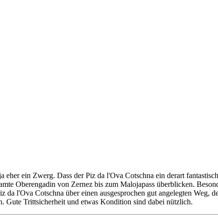
a eher ein Zwerg. Dass der Piz da l'Ova Cotschna ein derart fantastisch
samte Oberengadin von Zernez bis zum Malojapass überblicken. Besonde
Piz da l'Ova Cotschna über einen ausgesprochen gut angelegten Weg, der
. Gute Trittsicherheit und etwas Kondition sind dabei nützlich.