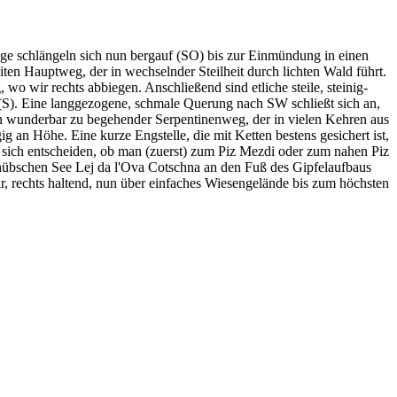
e schlängeln sich nun bergauf (SO) bis zur Einmündung in einen
ten Hauptweg, der in wechselnder Steilheit durch lichten Wald führt.
o wir rechts abbiegen. Anschließend sind etliche steile, steinig-
 (S). Eine langgezogene, schmale Querung nach SW schließt sich an,
ein wunderbar zu begehender Serpentinenweg, der in vielen Kehren aus
 an Höhe. Eine kurze Engstelle, die mit Ketten bestens gesichert ist,
 sich entscheiden, ob man (zuerst) zum Piz Mezdi oder zum nahen Piz
hübschen See Lej da l'Ova Cotschna an den Fuß des Gipfelaufbaus
, rechts haltend, nun über einfaches Wiesengelände bis zum höchsten