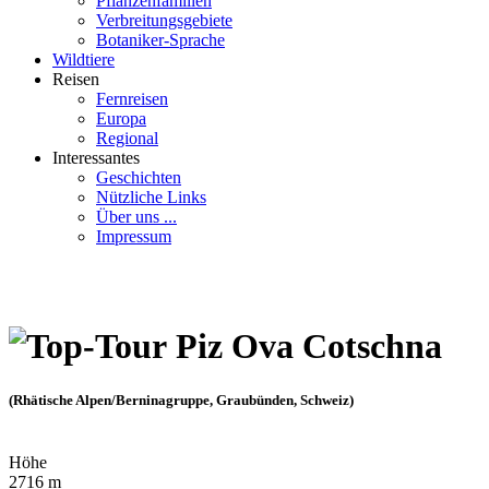
Pflanzenfamilien
Verbreitungsgebiete
Botaniker-Sprache
Wildtiere
Reisen
Fernreisen
Europa
Regional
Interessantes
Geschichten
Nützliche Links
Über uns ...
Impressum
Piz Ova Cotschna
(Rhätische Alpen/Berninagruppe, Graubünden, Schweiz)
Höhe
2716 m