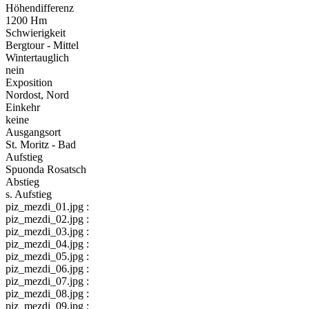
Höhendifferenz
1200 Hm
Schwierigkeit
Bergtour - Mittel
Wintertauglich
nein
Exposition
Nordost, Nord
Einkehr
keine
Ausgangsort
St. Moritz - Bad
Aufstieg
Spuonda Rosatsch
Abstieg
s. Aufstieg
piz_mezdi_01.jpg :
piz_mezdi_02.jpg :
piz_mezdi_03.jpg :
piz_mezdi_04.jpg :
piz_mezdi_05.jpg :
piz_mezdi_06.jpg :
piz_mezdi_07.jpg :
piz_mezdi_08.jpg :
piz_mezdi_09.jpg :