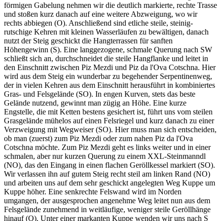
förmigen Gabelung nehmen wir die deutlich markierte, rechte Trasse
und stoßen kurz danach auf eine weitere Abzweigung, wo wir
rechts abbiegen (O). Anschließend sind etliche steile, steinig-
rutschige Kehren mit kleinen Wasserläufen zu bewältigen, danach
nutzt der Steig geschickt die Hangterrassen für sanften
Höhengewinn (S). Eine langgezogene, schmale Querung nach SW
schließt sich an, durchschneidet die steile Hangflanke und leitet in
den Einschnitt zwischen Piz Mezdi und Piz da l'Ova Cotschna. Hier
wird aus dem Steig ein wunderbar zu begehender Serpentinenweg,
der in vielen Kehren aus dem Einschnitt herausführt in kombiniertes
Gras- und Felsgelände (SO). In engen Kurven, stets das beste
Gelände nutzend, gewinnt man zügig an Höhe. Eine kurze
Engstelle, die mit Ketten bestens gesichert ist, führt uns vom steilen
Grasgelände mühelos auf einen Felsriegel und kurz danach zu einer
Verzweigung mit Wegweiser (SO). Hier muss man sich entscheiden,
ob man (zuerst) zum Piz Mezdi oder zum nahen Piz da l'Ova
Cotschna möchte. Zum Piz Mezdi geht es links weiter und in einer
schmalen, aber nur kurzen Querung zu einem XXL-Steinmanndl
(NO), das den Eingang in einen flachen Geröllkessel markiert (SO).
Wir verlassen ihn auf gutem Steig recht steil am linken Rand (NO)
und arbeiten uns auf dem sehr geschickt angelegten Weg Kuppe um
Kuppe höher. Eine senkrechte Felswand wird im Norden
umgangen, der ausgesprochen angenehme Weg leitet nun aus dem
Felsgelände zunehmend in weitläufige, weniger steile Geröllhänge
hinauf (O). Unter einer markanten Kuppe wenden wir uns nach S