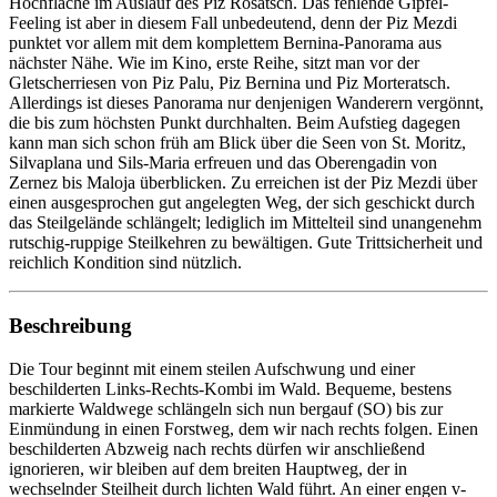
Hochfläche im Auslauf des Piz Rosatsch. Das fehlende Gipfel-
Feeling ist aber in diesem Fall unbedeutend, denn der Piz Mezdi
punktet vor allem mit dem komplettem Bernina-Panorama aus
nächster Nähe. Wie im Kino, erste Reihe, sitzt man vor der
Gletscherriesen von Piz Palu, Piz Bernina und Piz Morteratsch.
Allerdings ist dieses Panorama nur denjenigen Wanderern vergönnt,
die bis zum höchsten Punkt durchhalten. Beim Aufstieg dagegen
kann man sich schon früh am Blick über die Seen von St. Moritz,
Silvaplana und Sils-Maria erfreuen und das Oberengadin von
Zernez bis Maloja überblicken. Zu erreichen ist der Piz Mezdi über
einen ausgesprochen gut angelegten Weg, der sich geschickt durch
das Steilgelände schlängelt; lediglich im Mittelteil sind unangenehm
rutschig-ruppige Steilkehren zu bewältigen. Gute Trittsicherheit und
reichlich Kondition sind nützlich.
Beschreibung
Die Tour beginnt mit einem steilen Aufschwung und einer
beschilderten Links-Rechts-Kombi im Wald. Bequeme, bestens
markierte Waldwege schlängeln sich nun bergauf (SO) bis zur
Einmündung in einen Forstweg, dem wir nach rechts folgen. Einen
beschilderten Abzweig nach rechts dürfen wir anschließend
ignorieren, wir bleiben auf dem breiten Hauptweg, der in
wechselnder Steilheit durch lichten Wald führt. An einer engen v-