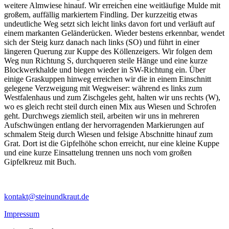
weitere Almwiese hinauf. Wir erreichen eine weitläufige Mulde mit
großem, auffällig markiertem Findling. Der kurzzeitig etwas
undeutliche Weg setzt sich leicht links davon fort und verläuft auf
einem markanten Geländerücken. Wieder bestens erkennbar, wendet
sich der Steig kurz danach nach links (SO) und führt in einer
längeren Querung zur Kuppe des Köllenzeigers. Wir folgen dem
Weg nun Richtung S, durchqueren steile Hänge und eine kurze
Blockwerkhalde und biegen wieder in SW-Richtung ein. Über
einige Graskuppen hinweg erreichen wir die in einem Einschnitt
gelegene Verzweigung mit Wegweiser: während es links zum
Westfalenhaus und zum Zischgeles geht, halten wir uns rechts (W),
wo es gleich recht steil durch einen Mix aus Wiesen und Schrofen
geht. Durchwegs ziemlich steil, arbeiten wir uns in mehreren
Aufschwüngen entlang der hervorragenden Markierungen auf
schmalem Steig durch Wiesen und felsige Abschnitte hinauf zum
Grat. Dort ist die Gipfelhöhe schon erreicht, nur eine kleine Kuppe
und eine kurze Einsattelung trennen uns noch vom großen
Gipfelkreuz mit Buch.
kontakt@steinundkraut.de
Impressum