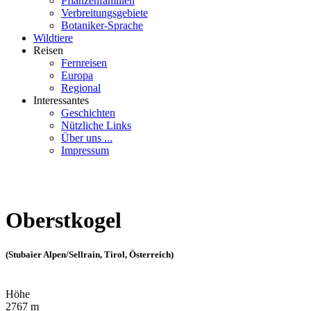
Pflanzenfamilien
Verbreitungsgebiete
Botaniker-Sprache
Wildtiere
Reisen
Fernreisen
Europa
Regional
Interessantes
Geschichten
Nützliche Links
Über uns ...
Impressum
Oberstkogel
(Stubaier Alpen/Sellrain, Tirol, Österreich)
Höhe
2767 m