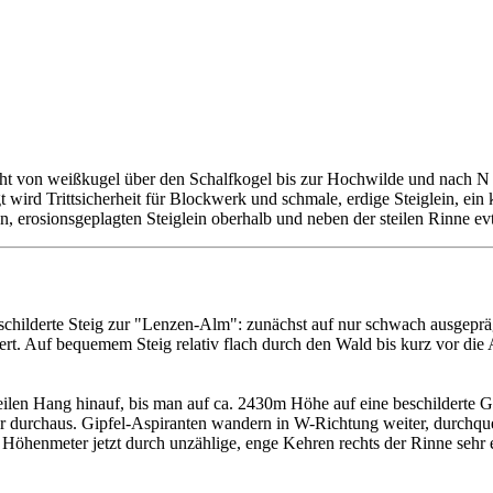
t von weißkugel über den Schalfkogel bis zur Hochwilde und nach N h
wird Trittsicherheit für Blockwerk und schmale, erdige Steiglein, ein 
erosionsgeplagten Steiglein oberhalb und neben der steilen Rinne evt
childerte Steig zur "Lenzen-Alm": zunächst auf nur schwach ausgeprä
rt. Auf bequemem Steig relativ flach durch den Wald bis kurz vor die
len Hang hinauf, bis man auf ca. 2430m Höhe auf eine beschilderte Ga
er durchaus. Gipfel-Aspiranten wandern in W-Richtung weiter, durchque
öhenmeter jetzt durch unzählige, enge Kehren rechts der Rinne sehr ef