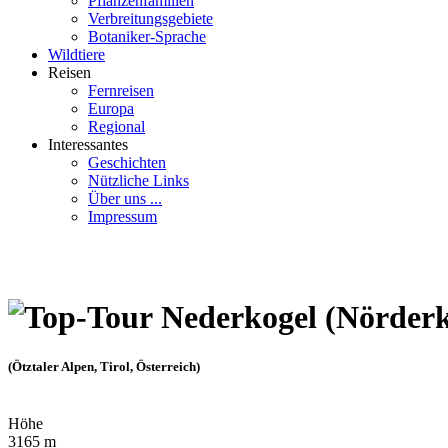
Pflanzenfamilien
Verbreitungsgebiete
Botaniker-Sprache
Wildtiere
Reisen
Fernreisen
Europa
Regional
Interessantes
Geschichten
Nützliche Links
Über uns ...
Impressum
Nederkogel (Nörderk
(Ötztaler Alpen, Tirol, Österreich)
Höhe
3165 m