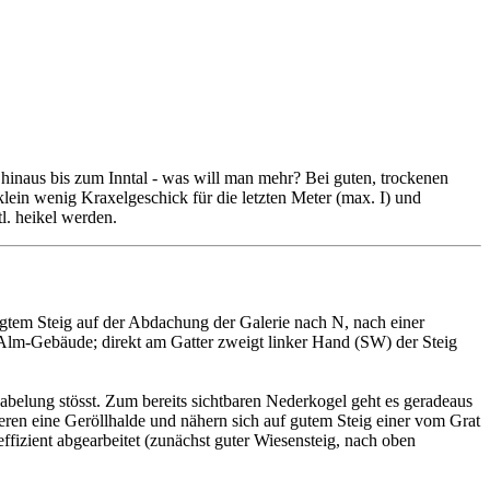
inaus bis zum Inntal - was will man mehr? Bei guten, trockenen
klein wenig Kraxelgeschick für die letzten Meter (max. I) und
l. heikel werden.
gtem Steig auf der Abdachung der Galerie nach N, nach einer
 Alm-Gebäude; direkt am Gatter zweigt linker Hand (SW) der Steig
belung stösst. Zum bereits sichtbaren Nederkogel geht es geradeaus
ren eine Geröllhalde und nähern sich auf gutem Steig einer vom Grat
fizient abgearbeitet (zunächst guter Wiesensteig, nach oben