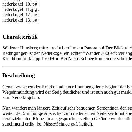
nederkogel_10.jpg :
nederkogel_11.jpg :
nederkogel_12.jpg :
nederkogel_13.jpg :
Charakteristik
Söldener Hausberg mit zu recht berühmtem Panorama! Der Blick reich
Bedingungen ist der Nederkogel ein echter "Wander-3000er"; verlangt 
Kondition für knapp 1500Hm. Bei Nässe/Schnee können die schmalen, 
Beschreibung
Genau zwischen der Brücke und einer Lawinengalerie beginnt der bes
Wegeinmündung wird der Steig deutlicher und ist nun auch gut markie
zum Nederkogel ab.
Nun wandert man längere Zeit auf sehr bequemen Serpentinen den stei
weiter, der 5-minütige Abstecher zum malerischen Nedersee lohnt ab
herabziehenden Rinne. In ausgesprochen steilem Gelände werden die H
zunehmend erdig, bei Nässe/Schnee ggf. heikel).