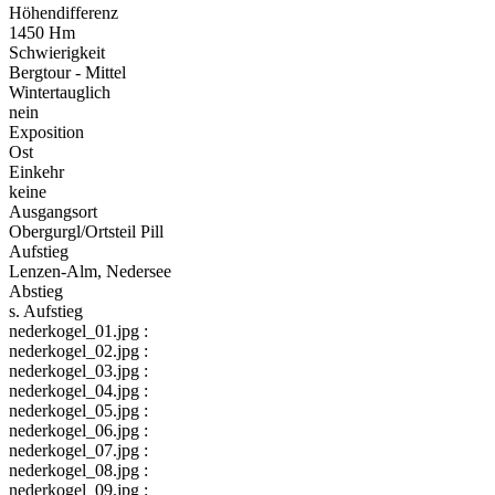
Höhendifferenz
1450 Hm
Schwierigkeit
Bergtour - Mittel
Wintertauglich
nein
Exposition
Ost
Einkehr
keine
Ausgangsort
Obergurgl/Ortsteil Pill
Aufstieg
Lenzen-Alm, Nedersee
Abstieg
s. Aufstieg
nederkogel_01.jpg :
nederkogel_02.jpg :
nederkogel_03.jpg :
nederkogel_04.jpg :
nederkogel_05.jpg :
nederkogel_06.jpg :
nederkogel_07.jpg :
nederkogel_08.jpg :
nederkogel_09.jpg :