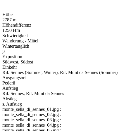
Höhe
2787 m
Höhendifferenz
1250 Hm
Schwierigkeit
Wanderung - Mittel
Wintertauglich
ja
Exposition
Südwest, Südost
Einkehr
Rif. Sennes (Sommer, Winter), Rif. Munt da Sennes (Sommer)
Ausgangsort
Pederü
Aufstieg
Rif. Sennes, Rif. Munt da Sennes
Abstieg
s. Aufstieg
monte_sella_di_sennes_01.jpg :
monte_sella_di_sennes_02.jpg :
monte_sella_di_sennes_03.jpg :
monte_sella_di_sennes_04.jpg :
monte_sella_di_sennes_05.jpg :