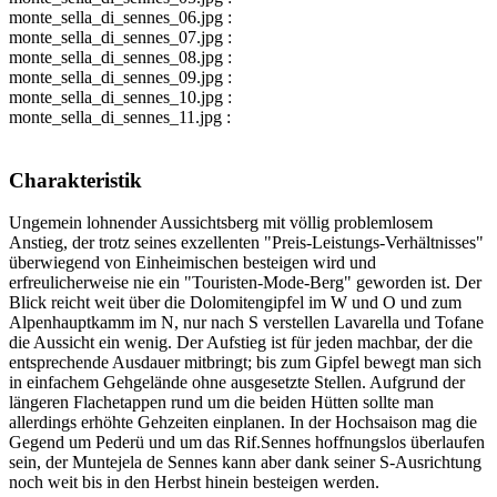
monte_sella_di_sennes_06.jpg :
monte_sella_di_sennes_07.jpg :
monte_sella_di_sennes_08.jpg :
monte_sella_di_sennes_09.jpg :
monte_sella_di_sennes_10.jpg :
monte_sella_di_sennes_11.jpg :
Charakteristik
Ungemein lohnender Aussichtsberg mit völlig problemlosem
Anstieg, der trotz seines exzellenten "Preis-Leistungs-Verhältnisses"
überwiegend von Einheimischen besteigen wird und
erfreulicherweise nie ein "Touristen-Mode-Berg" geworden ist. Der
Blick reicht weit über die Dolomitengipfel im W und O und zum
Alpenhauptkamm im N, nur nach S verstellen Lavarella und Tofane
die Aussicht ein wenig. Der Aufstieg ist für jeden machbar, der die
entsprechende Ausdauer mitbringt; bis zum Gipfel bewegt man sich
in einfachem Gehgelände ohne ausgesetzte Stellen. Aufgrund der
längeren Flachetappen rund um die beiden Hütten sollte man
allerdings erhöhte Gehzeiten einplanen. In der Hochsaison mag die
Gegend um Pederü und um das Rif.Sennes hoffnungslos überlaufen
sein, der Muntejela de Sennes kann aber dank seiner S-Ausrichtung
noch weit bis in den Herbst hinein besteigen werden.