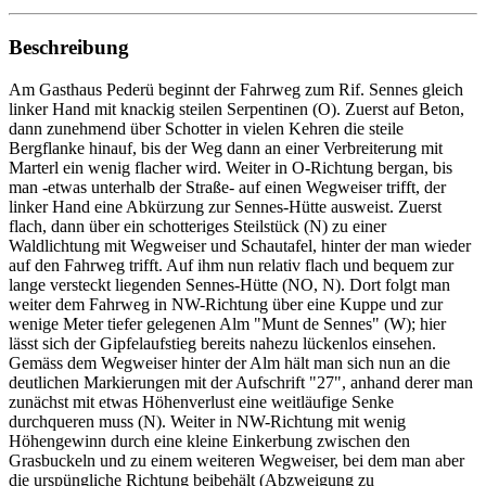
Beschreibung
Am Gasthaus Pederü beginnt der Fahrweg zum Rif. Sennes gleich
linker Hand mit knackig steilen Serpentinen (O). Zuerst auf Beton,
dann zunehmend über Schotter in vielen Kehren die steile
Bergflanke hinauf, bis der Weg dann an einer Verbreiterung mit
Marterl ein wenig flacher wird. Weiter in O-Richtung bergan, bis
man -etwas unterhalb der Straße- auf einen Wegweiser trifft, der
linker Hand eine Abkürzung zur Sennes-Hütte ausweist. Zuerst
flach, dann über ein schotteriges Steilstück (N) zu einer
Waldlichtung mit Wegweiser und Schautafel, hinter der man wieder
auf den Fahrweg trifft. Auf ihm nun relativ flach und bequem zur
lange versteckt liegenden Sennes-Hütte (NO, N). Dort folgt man
weiter dem Fahrweg in NW-Richtung über eine Kuppe und zur
wenige Meter tiefer gelegenen Alm "Munt de Sennes" (W); hier
lässt sich der Gipfelaufstieg bereits nahezu lückenlos einsehen.
Gemäss dem Wegweiser hinter der Alm hält man sich nun an die
deutlichen Markierungen mit der Aufschrift "27", anhand derer man
zunächst mit etwas Höhenverlust eine weitläufige Senke
durchqueren muss (N). Weiter in NW-Richtung mit wenig
Höhengewinn durch eine kleine Einkerbung zwischen den
Grasbuckeln und zu einem weiteren Wegweiser, bei dem man aber
die urspüngliche Richtung beibehält (Abzweigung zu