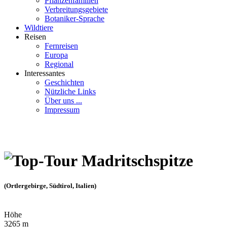
Pflanzenfamilien
Verbreitungsgebiete
Botaniker-Sprache
Wildtiere
Reisen
Fernreisen
Europa
Regional
Interessantes
Geschichten
Nützliche Links
Über uns ...
Impressum
Madritschspitze
(Ortlergebirge, Südtirol, Italien)
Höhe
3265 m