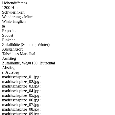
Höhendifferenz
1200 Hm
Schwierigkeit
Wanderung - Mittel
Wintertauglich
ja
Exposition
Südost
Einkehr
Zufallhütte (Sommer, Winter)
Ausgangsort
Talschluss Martelltal
Aufstieg
Zufallhütte, Weg#150, Butzental
Abstieg
s. Aufstieg
madritschspitze_01.jpg :
madritschspitze_02.jpg :
madritschspitze_03.jpg :
madritschspitze_04.jpg :
madritschspitze_05.jpg :
madritschspitze_06.jpg :
madritschspitze_07.jpg :
madritschspitze_08.jpg :
madritschspitze_09.jpg :