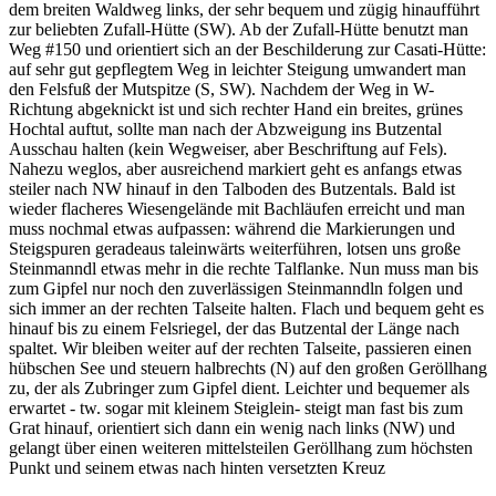
dem breiten Waldweg links, der sehr bequem und zügig hinaufführt
zur beliebten Zufall-Hütte (SW). Ab der Zufall-Hütte benutzt man
Weg #150 und orientiert sich an der Beschilderung zur Casati-Hütte:
auf sehr gut gepflegtem Weg in leichter Steigung umwandert man
den Felsfuß der Mutspitze (S, SW). Nachdem der Weg in W-
Richtung abgeknickt ist und sich rechter Hand ein breites, grünes
Hochtal auftut, sollte man nach der Abzweigung ins Butzental
Ausschau halten (kein Wegweiser, aber Beschriftung auf Fels).
Nahezu weglos, aber ausreichend markiert geht es anfangs etwas
steiler nach NW hinauf in den Talboden des Butzentals. Bald ist
wieder flacheres Wiesengelände mit Bachläufen erreicht und man
muss nochmal etwas aufpassen: während die Markierungen und
Steigspuren geradeaus taleinwärts weiterführen, lotsen uns große
Steinmanndl etwas mehr in die rechte Talflanke. Nun muss man bis
zum Gipfel nur noch den zuverlässigen Steinmanndln folgen und
sich immer an der rechten Talseite halten. Flach und bequem geht es
hinauf bis zu einem Felsriegel, der das Butzental der Länge nach
spaltet. Wir bleiben weiter auf der rechten Talseite, passieren einen
hübschen See und steuern halbrechts (N) auf den großen Geröllhang
zu, der als Zubringer zum Gipfel dient. Leichter und bequemer als
erwartet - tw. sogar mit kleinem Steiglein- steigt man fast bis zum
Grat hinauf, orientiert sich dann ein wenig nach links (NW) und
gelangt über einen weiteren mittelsteilen Geröllhang zum höchsten
Punkt und seinem etwas nach hinten versetzten Kreuz