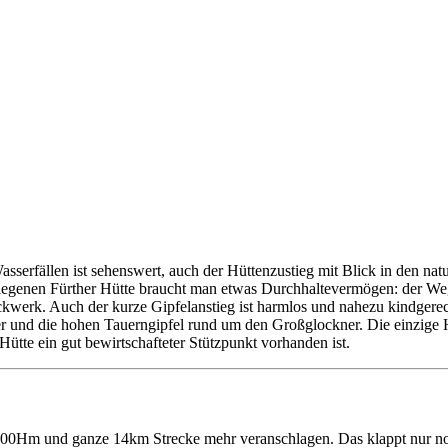
sserfällen ist sehenswert, auch der Hüttenzustieg mit Blick in den natu
legenen Fürther Hütte braucht man etwas Durchhaltevermögen: der Weg w
rk. Auch der kurze Gipfelanstieg ist harmlos und nahezu kindgerecht 
 und die hohen Tauerngipfel rund um den Großglockner. Die einzige Her
ütte ein gut bewirtschafteter Stützpunkt vorhanden ist.
e 700Hm und ganze 14km Strecke mehr veranschlagen. Das klappt nur n