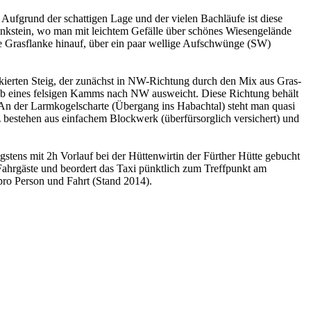
. Aufgrund der schattigen Lage und der vielen Bachläufe ist diese
enkstein, wo man mit leichtem Gefälle über schönes Wiesengelände
le Grasflanke hinauf, über ein paar wellige Aufschwünge (SW)
rkierten Steig, der zunächst in NW-Richtung durch den Mix aus Gras-
alb eines felsigen Kamms nach NW ausweicht. Diese Richtung behält
 An der Larmkogelscharte (Übergang ins Habachtal) steht man quasi
z bestehen aus einfachem Blockwerk (überfürsorglich versichert) und
stens mit 2h Vorlauf bei der Hüttenwirtin der Fürther Hütte gebucht
 Fahrgäste und beordert das Taxi pünktlich zum Treffpunkt am
 pro Person und Fahrt (Stand 2014).