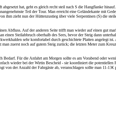
 abgesetzt hat, geht es gleich recht steil nach S die Hangflanke hinauf
r unangenehmste Teil der Tour. Man erreicht eine Geländekante mit Ged
n ihm zieht nun der Hüttenzustieg über viele Serpentinen (S) die stei
nen Abfluss. Auf der anderen Seite trifft man wieder auf einen gut ma
n einen Steilabbruch oberhalb des Sees, bevor der Steig dann unterh
werkhalden sehr komfortabel durch geschichtete Platten angelegt ist.
t man zuerst noch auf gutem Steig zurück; die letzten Meter zum Kreu
ch Bedarf. Für die Anfahrt am Morgen sollte es am Vorabend oder wenig
ach wieder bei der Wirtin Bescheid - sie koordiniert die potentiellen
hängt von der Anzahl der Fahrgäste ab, veranschlagen sollte man 11-13€