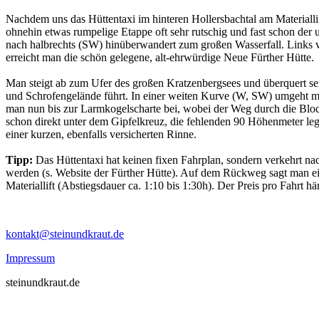
Nachdem uns das Hüttentaxi im hinteren Hollersbachtal am Materiallift
ohnehin etwas rumpelige Etappe oft sehr rutschig und fast schon de
nach halbrechts (SW) hinüberwandert zum großen Wasserfall. Links vo
erreicht man die schön gelegene, alt-ehrwürdige Neue Fürther Hütte.
Man steigt ab zum Ufer des großen Kratzenbergsees und überquert sei
und Schrofengelände führt. In einer weiten Kurve (W, SW) umgeht ma
man nun bis zur Larmkogelscharte bei, wobei der Weg durch die Block
schon direkt unter dem Gipfelkreuz, die fehlenden 90 Höhenmeter leg
einer kurzen, ebenfalls versicherten Rinne.
Tipp:
Das Hüttentaxi hat keinen fixen Fahrplan, sondern verkehrt na
werden (s. Website der Fürther Hütte). Auf dem Rückweg sagt man einf
Materiallift (Abstiegsdauer ca. 1:10 bis 1:30h). Der Preis pro Fahrt 
kontakt@steinundkraut.de
Impressum
steinundkraut.de