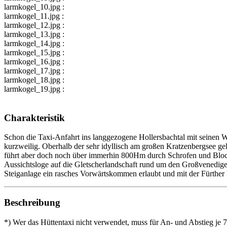
larmkogel_10.jpg :
larmkogel_11.jpg :
larmkogel_12.jpg :
larmkogel_13.jpg :
larmkogel_14.jpg :
larmkogel_15.jpg :
larmkogel_16.jpg :
larmkogel_17.jpg :
larmkogel_18.jpg :
larmkogel_19.jpg :
Charakteristik
Schon die Taxi-Anfahrt ins langgezogene Hollersbachtal mit seinen Wa
kurzweilig. Oberhalb der sehr idyllisch am großen Kratzenbergsee ge
führt aber doch noch über immerhin 800Hm durch Schrofen und Blockwe
Aussichtsloge auf die Gletscherlandschaft rund um den Großvenediger
Steiganlage ein rasches Vorwärtskommen erlaubt und mit der Fürther H
Beschreibung
*) Wer das Hüttentaxi nicht verwendet, muss für An- und Abstieg j