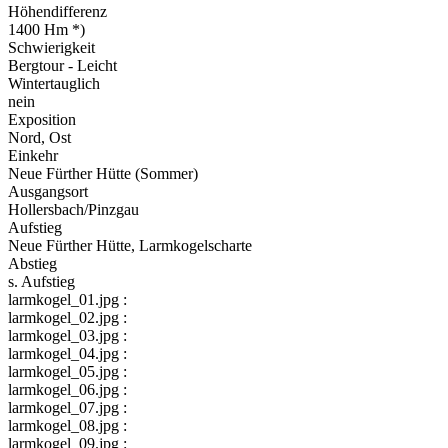
Höhendifferenz
1400 Hm *)
Schwierigkeit
Bergtour - Leicht
Wintertauglich
nein
Exposition
Nord, Ost
Einkehr
Neue Fürther Hütte (Sommer)
Ausgangsort
Hollersbach/Pinzgau
Aufstieg
Neue Fürther Hütte, Larmkogelscharte
Abstieg
s. Aufstieg
larmkogel_01.jpg :
larmkogel_02.jpg :
larmkogel_03.jpg :
larmkogel_04.jpg :
larmkogel_05.jpg :
larmkogel_06.jpg :
larmkogel_07.jpg :
larmkogel_08.jpg :
larmkogel_09.jpg :