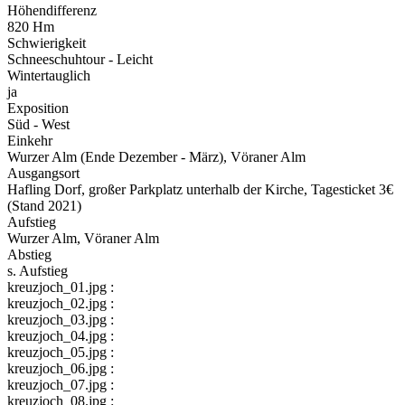
Höhendifferenz
820 Hm
Schwierigkeit
Schneeschuhtour - Leicht
Wintertauglich
ja
Exposition
Süd - West
Einkehr
Wurzer Alm (Ende Dezember - März), Vöraner Alm
Ausgangsort
Hafling Dorf, großer Parkplatz unterhalb der Kirche, Tagesticket 3€
(Stand 2021)
Aufstieg
Wurzer Alm, Vöraner Alm
Abstieg
s. Aufstieg
kreuzjoch_01.jpg :
kreuzjoch_02.jpg :
kreuzjoch_03.jpg :
kreuzjoch_04.jpg :
kreuzjoch_05.jpg :
kreuzjoch_06.jpg :
kreuzjoch_07.jpg :
kreuzjoch_08.jpg :