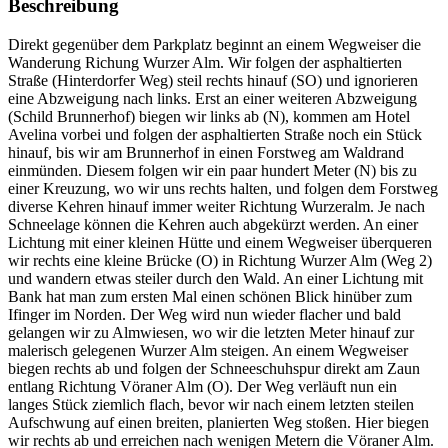
Beschreibung
Direkt gegenüber dem Parkplatz beginnt an einem Wegweiser die
Wanderung Richung Wurzer Alm. Wir folgen der asphaltierten
Straße (Hinterdorfer Weg) steil rechts hinauf (SO) und ignorieren
eine Abzweigung nach links. Erst an einer weiteren Abzweigung
(Schild Brunnerhof) biegen wir links ab (N), kommen am Hotel
Avelina vorbei und folgen der asphaltierten Straße noch ein Stück
hinauf, bis wir am Brunnerhof in einen Forstweg am Waldrand
einmünden. Diesem folgen wir ein paar hundert Meter (N) bis zu
einer Kreuzung, wo wir uns rechts halten, und folgen dem Forstweg
diverse Kehren hinauf immer weiter Richtung Wurzeralm. Je nach
Schneelage können die Kehren auch abgekürzt werden. An einer
Lichtung mit einer kleinen Hütte und einem Wegweiser überqueren
wir rechts eine kleine Brücke (O) in Richtung Wurzer Alm (Weg 2)
und wandern etwas steiler durch den Wald. An einer Lichtung mit
Bank hat man zum ersten Mal einen schönen Blick hinüber zum
Ifinger im Norden. Der Weg wird nun wieder flacher und bald
gelangen wir zu Almwiesen, wo wir die letzten Meter hinauf zur
malerisch gelegenen Wurzer Alm steigen. An einem Wegweiser
biegen rechts ab und folgen der Schneeschuhspur direkt am Zaun
entlang Richtung Vöraner Alm (O). Der Weg verläuft nun ein
langes Stück ziemlich flach, bevor wir nach einem letzten steilen
Aufschwung auf einen breiten, planierten Weg stoßen. Hier biegen
wir rechts ab und erreichen nach wenigen Metern die Vöraner Alm.