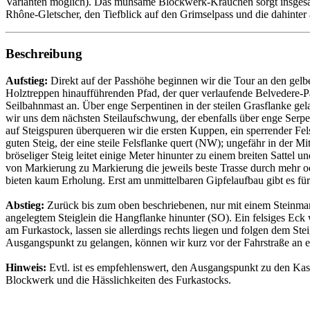
Varianten möglich). Das mühsame Blockwerk-Krauchen sorgt insgesamt 
Rhône-Gletscher, den Tiefblick auf den Grimselpass und die dahinter
Beschreibung
Aufstieg:
Direkt auf der Passhöhe beginnen wir die Tour an den gelbe
Holztreppen hinaufführenden Pfad, der quer verlaufende Belvedere-Pa
Seilbahnmast an. Über enge Serpentinen in der steilen Grasflanke ge
wir uns dem nächsten Steilaufschwung, der ebenfalls über enge Serpe
auf Steigspuren überqueren wir die ersten Kuppen, ein sperrender Fe
guten Steig, der eine steile Felsflanke quert (NW); ungefähr in der Mi
bröseliger Steig leitet einige Meter hinunter zu einem breiten Satte
von Markierung zu Markierung die jeweils beste Trasse durch mehr 
bieten kaum Erholung. Erst am unmittelbaren Gipfelaufbau gibt es fü
Abstieg:
Zurück bis zum oben beschriebenen, nur mit einem Steinmann
angelegtem Steiglein die Hangflanke hinunter (SO). Ein felsiges Eck
am Furkastock, lassen sie allerdings rechts liegen und folgen dem S
Ausgangspunkt zu gelangen, können wir kurz vor der Fahrstraße an e
Hinweis:
Evtl. ist es empfehlenswert, den Ausgangspunkt zu den Kas
Blockwerk und die Hässlichkeiten des Furkastocks.