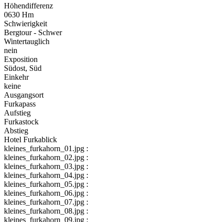
Höhendifferenz
0630 Hm
Schwierigkeit
Bergtour - Schwer
Wintertauglich
nein
Exposition
Südost, Süd
Einkehr
keine
Ausgangsort
Furkapass
Aufstieg
Furkastock
Abstieg
Hotel Furkablick
kleines_furkahorn_01.jpg :
kleines_furkahorn_02.jpg :
kleines_furkahorn_03.jpg :
kleines_furkahorn_04.jpg :
kleines_furkahorn_05.jpg :
kleines_furkahorn_06.jpg :
kleines_furkahorn_07.jpg :
kleines_furkahorn_08.jpg :
kleines_furkahorn_09.jpg :