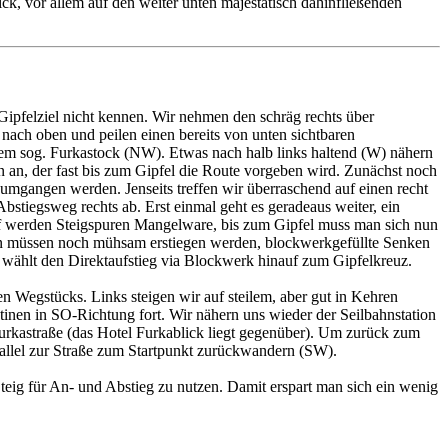
k, vor allem auf den weiter unten majestätisch dahinfließenden
Gipfelziel nicht kennen. Wir nehmen den schräg rechts über
nach oben und peilen einen bereits von unten sichtbaren
 dem sog. Furkastock (NW). Etwas nach halb links haltend (W) nähern
n an, der fast bis zum Gipfel die Route vorgeben wird. Zunächst noch
 umgangen werden. Jenseits treffen wir überraschend auf einen recht
Abstiegsweg rechts ab. Erst einmal geht es geradeaus weiter, ein
tgupf werden Steigspuren Mangelware, bis zum Gipfel muss man sich nun
en müssen noch mühsam erstiegen werden, blockwerkgefüllte Senken
n wählt den Direktaufstieg via Blockwerk hinauf zum Gipfelkreuz.
 Wegstücks. Links steigen wir auf steilem, aber gut in Kehren
tinen in SO-Richtung fort. Wir nähern uns wieder der Seilbahnstation
Furkastraße (das Hotel Furkablick liegt gegenüber). Um zurück zum
allel zur Straße zum Startpunkt zurückwandern (SW).
eig für An- und Abstieg zu nutzen. Damit erspart man sich ein wenig