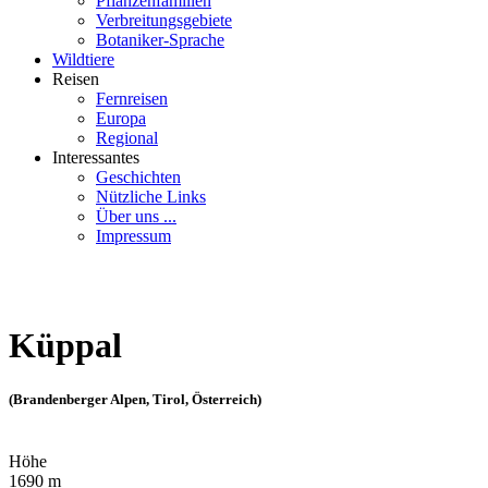
Pflanzenfamilien
Verbreitungsgebiete
Botaniker-Sprache
Wildtiere
Reisen
Fernreisen
Europa
Regional
Interessantes
Geschichten
Nützliche Links
Über uns ...
Impressum
Küppal
(Brandenberger Alpen, Tirol, Österreich)
Höhe
1690 m