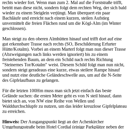
rechts wieder fort. Wenn man zum 2. Mal auf die Forststraße trifft,
betritt man diese nicht, sondern folgt dem rechten Weg, der sich bald
wieder zu einem Steiglein verjüngt. Man überquert ein paar
Bachläufe und erreicht nach einem kurzen, steilen Aufstieg
unvermittelt die freien Flächen rund um die Kögl-Alm (im Winter
geschlossen).
Man steigt zu den oberen Almhütten hinauf und trifft dort auf eine
gut erkennbare Trasse nach rechts (SO, Beschilderung Erfurter
Hütte/Kotalm). Vorbei an einem Marterl folgt man nun dieser Trasse
(Abzweigungen nach links werden ignoriert) bis zu einem
freistehenden Baum, an dem ein Schild nach rechts Richtung
"Steinernes Tor/Kotalm" weist. Diesem Schild folgt man nun nicht,
sondern steigt geradeaus eine kurze, etwas steilere Rampe hinauf
und nutzt eine deutliche Geländeschwelle aus, um auf die N-Seite
des Gipfelaufbaus zu gelangen.
Für die letzten 100Hm muss man sich jetzt einfach das beste
Gelände suchen: die ersten Meter geht es von N steil hinauf, dann
bietet sich an, von NW eine Reihe von Wellen und
Walddurchschlupfe zu nutzen, um das leider kreuzlose Gipfelplateau
zu erreichen.
Hinweis:
Der Ausgangspunkt liegt an der Achenkircher
Umgehungsstraße beim Hotel Cordial (einige Parkplätze neben der