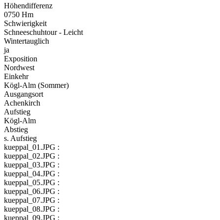
Höhendifferenz
0750 Hm
Schwierigkeit
Schneeschuhtour - Leicht
Wintertauglich
ja
Exposition
Nordwest
Einkehr
Kögl-Alm (Sommer)
Ausgangsort
Achenkirch
Aufstieg
Kögl-Alm
Abstieg
s. Aufstieg
kueppal_01.JPG :
kueppal_02.JPG :
kueppal_03.JPG :
kueppal_04.JPG :
kueppal_05.JPG :
kueppal_06.JPG :
kueppal_07.JPG :
kueppal_08.JPG :
kueppal_09.JPG :