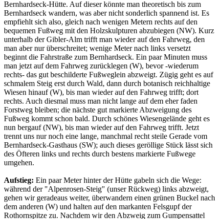
Bernhardseck-Hütte. Auf dieser könnte man theoretisch bis zum
Bernhardseck wandern, was aber nicht sonderlich spannend ist. Es
empfiehlt sich also, gleich nach wenigen Metern rechts auf den
bequemen Fußweg mit den Holzskulpturen abzubiegen (NW). Kurz
unterhalb der Gibler-Alm trifft man wieder auf den Fahrweg, den
man aber nur überschreitet; wenige Meter nach links versetzt
beginnt die Fahrstraße zum Bernhardseck. Ein paar Minuten muss
man jetzt auf dem Fahrweg zurücklegen (W), bevor -wiederum
rechts- das gut beschilderte Fußweglein abzweigt. Zügig geht es auf
schmalem Steig erst durch Wald, dann durch botanisch reichhaltige
Wiesen hinauf (W), bis man wieder auf den Fahrweg trifft; dort
rechts. Auch diesmal muss man nicht lange auf dem eher faden
Forstweg bleiben; die nächste gut markierte Abzweigung des
Fußweg kommt schon bald. Durch schönes Wiesengelände geht es
nun bergauf (NW), bis man wieder auf den Fahrweg trifft. Jetzt
trennt uns nur noch eine lange, manchmal recht steile Gerade vom
Bernhardseck-Gasthaus (SW); auch dieses geröllige Stück lässt sich
des Öfteren links und rechts durch bestens markierte Fußwege
umgehen.
Aufstieg:
Ein paar Meter hinter der Hütte gabeln sich die Wege:
während der "Alpenrosen-Steig" (unser Rückweg) links abzweigt,
gehen wir geradeaus weiter, überwandern einen grünen Buckel nach
dem anderen (W) und halten auf den markanten Felsgupf der
Rothornspitze zu. Nachdem wir den Abzweig zum Gumpensattel