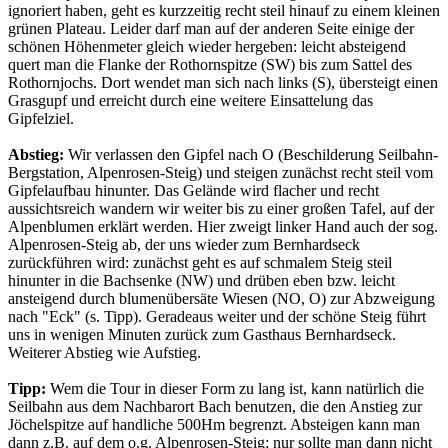
ignoriert haben, geht es kurzzeitig recht steil hinauf zu einem kleinen
grünen Plateau. Leider darf man auf der anderen Seite einige der
schönen Höhenmeter gleich wieder hergeben: leicht absteigend
quert man die Flanke der Rothornspitze (SW) bis zum Sattel des
Rothornjochs. Dort wendet man sich nach links (S), übersteigt einen
Grasgupf und erreicht durch eine weitere Einsattelung das
Gipfelziel.
Abstieg:
Wir verlassen den Gipfel nach O (Beschilderung Seilbahn-
Bergstation, Alpenrosen-Steig) und steigen zunächst recht steil vom
Gipfelaufbau hinunter. Das Gelände wird flacher und recht
aussichtsreich wandern wir weiter bis zu einer großen Tafel, auf der
Alpenblumen erklärt werden. Hier zweigt linker Hand auch der sog.
Alpenrosen-Steig ab, der uns wieder zum Bernhardseck
zurückführen wird: zunächst geht es auf schmalem Steig steil
hinunter in die Bachsenke (NW) und drüben eben bzw. leicht
ansteigend durch blumenübersäte Wiesen (NO, O) zur Abzweigung
nach "Eck" (s. Tipp). Geradeaus weiter und der schöne Steig führt
uns in wenigen Minuten zurück zum Gasthaus Bernhardseck.
Weiterer Abstieg wie Aufstieg.
Tipp:
Wem die Tour in dieser Form zu lang ist, kann natürlich die
Seilbahn aus dem Nachbarort Bach benutzen, die den Anstieg zur
Jöchelspitze auf handliche 500Hm begrenzt. Absteigen kann man
dann z.B. auf dem o.g. Alpenrosen-Steig; nur sollte man dann nicht