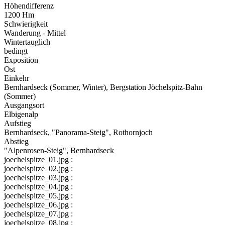
Höhendifferenz
1200 Hm
Schwierigkeit
Wanderung - Mittel
Wintertauglich
bedingt
Exposition
Ost
Einkehr
Bernhardseck (Sommer, Winter), Bergstation Jöchelspitz-Bahn
(Sommer)
Ausgangsort
Elbigenalp
Aufstieg
Bernhardseck, "Panorama-Steig", Rothornjoch
Abstieg
"Alpenrosen-Steig", Bernhardseck
joechelspitze_01.jpg :
joechelspitze_02.jpg :
joechelspitze_03.jpg :
joechelspitze_04.jpg :
joechelspitze_05.jpg :
joechelspitze_06.jpg :
joechelspitze_07.jpg :
joechelspitze_08.jpg :