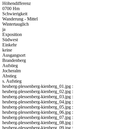
Höhendifferenz
0700 Hm
Schwierigkeit
Wanderung - Mittel
Wintertauglich
ja
Exposition
Südwest
Einkehr
keine
Ausgangsort
Brandenberg
Aufstieg
Jocheralm
Abstieg
s. Aufstieg
heuberg-plessenberg-kienberg_01.jpg :
heuberg-plessenberg-kienberg_02.jpg :
heuberg-plessenberg-kienberg_03.jpg :
heuberg-plessenberg-kienberg_04.jpg :
heuberg-plessenberg-kienberg_05.jpg :
heuberg-plessenberg-kienberg_06.jpg :
heuberg-plessenberg-kienberg_07.jpg :
heuberg-plessenberg-kienberg_08.jpg :
heuberg-plessenberg-kienberg_09.jpg :