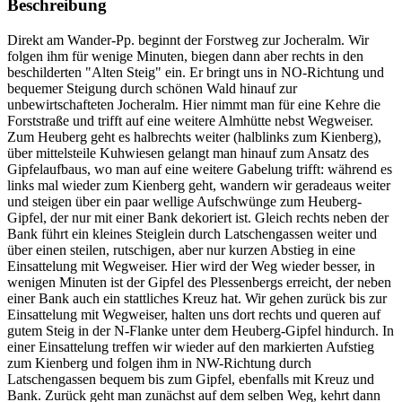
Beschreibung
Direkt am Wander-Pp. beginnt der Forstweg zur Jocheralm. Wir
folgen ihm für wenige Minuten, biegen dann aber rechts in den
beschilderten "Alten Steig" ein. Er bringt uns in NO-Richtung und
bequemer Steigung durch schönen Wald hinauf zur
unbewirtschafteten Jocheralm. Hier nimmt man für eine Kehre die
Forststraße und trifft auf eine weitere Almhütte nebst Wegweiser.
Zum Heuberg geht es halbrechts weiter (halblinks zum Kienberg),
über mittelsteile Kuhwiesen gelangt man hinauf zum Ansatz des
Gipfelaufbaus, wo man auf eine weitere Gabelung trifft: während es
links mal wieder zum Kienberg geht, wandern wir geradeaus weiter
und steigen über ein paar wellige Aufschwünge zum Heuberg-
Gipfel, der nur mit einer Bank dekoriert ist. Gleich rechts neben der
Bank führt ein kleines Steiglein durch Latschengassen weiter und
über einen steilen, rutschigen, aber nur kurzen Abstieg in eine
Einsattelung mit Wegweiser. Hier wird der Weg wieder besser, in
wenigen Minuten ist der Gipfel des Plessenbergs erreicht, der neben
einer Bank auch ein stattliches Kreuz hat. Wir gehen zurück bis zur
Einsattelung mit Wegweiser, halten uns dort rechts und queren auf
gutem Steig in der N-Flanke unter dem Heuberg-Gipfel hindurch. In
einer Einsattelung treffen wir wieder auf den markierten Aufstieg
zum Kienberg und folgen ihm in NW-Richtung durch
Latschengassen bequem bis zum Gipfel, ebenfalls mit Kreuz und
Bank. Zurück geht man zunächst auf dem selben Weg, kehrt dann