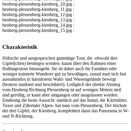
heuberg-plessenberg-kienberg_10.jpg :
heuberg-plessenberg-kienberg_11.jpg :
heuberg-plessenberg-kienberg_12.jpg :
heuberg-plessenberg-kienberg_13.jpg :
heuberg-plessenberg-kienberg_14.jpg :
heuberg-plessenberg-kienberg_15.jpg :
Charakteristik
Hübsche und ausgesprochen gutmütige Tour, die -obwohl drei
Gipfel(chen) bestiegen werden- kaum über den Rahmen einer
Halbtagestour hinausgeht. Sie ist daher auch für Familien oder
weniger trainierte Wanderer gut zu bewältigen, zumal man sich fast
ausnahmslos in harmlosem Wald- und Wiesengelände bewegt
(bestens markiert und beschildert). Lediglich der direkte Abstieg
vom Heuberg Richtung Plessenberg ist auf wenigen Metern steil
und geröllig, er kann aber umgangen oder ausgelassen werden.
Eindeutig die beste Aussicht -nämlich auf das Inntal, die Kitzbühler,
Tuxer und Zillertaler Alpen- hat man vom Plessenberg. Der höchste
der drei Gipfel, der Kienberg, komplettiert dann das Panorama in W-
und N-Richtung.