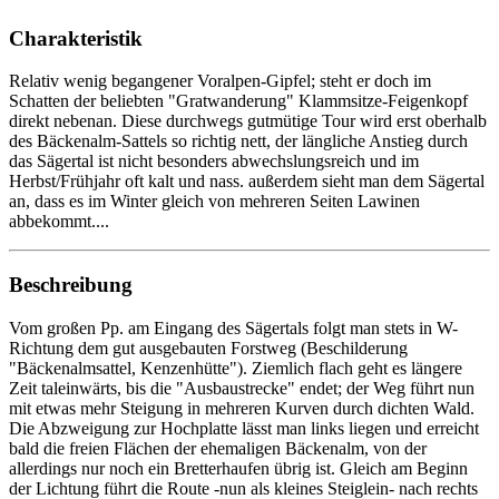
Charakteristik
Relativ wenig begangener Voralpen-Gipfel; steht er doch im
Schatten der beliebten "Gratwanderung" Klammsitze-Feigenkopf
direkt nebenan. Diese durchwegs gutmütige Tour wird erst oberhalb
des Bäckenalm-Sattels so richtig nett, der längliche Anstieg durch
das Sägertal ist nicht besonders abwechslungsreich und im
Herbst/Frühjahr oft kalt und nass. außerdem sieht man dem Sägertal
an, dass es im Winter gleich von mehreren Seiten Lawinen
abbekommt....
Beschreibung
Vom großen Pp. am Eingang des Sägertals folgt man stets in W-
Richtung dem gut ausgebauten Forstweg (Beschilderung
"Bäckenalmsattel, Kenzenhütte"). Ziemlich flach geht es längere
Zeit taleinwärts, bis die "Ausbaustrecke" endet; der Weg führt nun
mit etwas mehr Steigung in mehreren Kurven durch dichten Wald.
Die Abzweigung zur Hochplatte lässt man links liegen und erreicht
bald die freien Flächen der ehemaligen Bäckenalm, von der
allerdings nur noch ein Bretterhaufen übrig ist. Gleich am Beginn
der Lichtung führt die Route -nun als kleines Steiglein- nach rechts