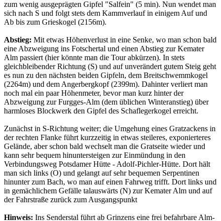
zum wenig ausgeprägten Gipfel "Salfein" (5 min). Nun wendet man
sich nach S und folgt stets dem Kammverlauf in einigem Auf und
Ab bis zum Grieskogel (2156m).
Abstieg:
Mit etwas Höhenverlust in eine Senke, wo man schon bald
eine Abzweigung ins Fotschertal und einen Abstieg zur Kemater
Alm passiert (hier könnte man die Tour abkürzen). In stets
gleichbleibender Richtung (S) und auf unverändert gutem Steig geht
es nun zu den nächsten beiden Gipfeln, dem Breitschwemmkogel
(2264m) und dem Angerbergkopf (2399m). Dahinter verliert man
noch mal ein paar Höhenmeter, bevor man kurz hinter der
Abzweigung zur Furgges-Alm (dem üblichen Winteranstieg) über
harmloses Blockwerk den Gipfel des Schaflegerkogel erreicht.
Zunächst in S-Richtung weiter; die Umgehung eines Gratzackens in
der rechten Flanke führt kurzzeitig in etwas steileres, exponierteres
Gelände, aber schon bald wechselt man die Gratseite wieder und
kann sehr bequem hinuntersteigen zur Einmündung in den
Verbindungsweg Potsdamer Hütte - Adolf-Pichler-Hütte. Dort hält
man sich links (O) und gelangt auf sehr bequemen Serpentinen
hinunter zum Bach, wo man auf einen Fahrweg trifft. Dort links und
in gemächlichem Gefälle talauswärts (N) zur Kemater Alm und auf
der Fahrstraße zurück zum Ausgangspunkt
Hinweis:
Ins Senderstal führt ab Grinzens eine frei befahrbare Alm-