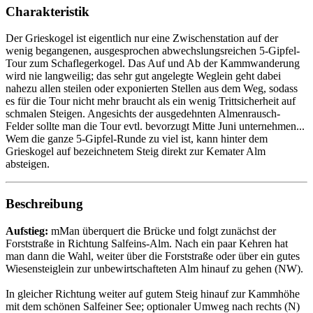
Charakteristik
Der Grieskogel ist eigentlich nur eine Zwischenstation auf der
wenig begangenen, ausgesprochen abwechslungsreichen 5-Gipfel-
Tour zum Schaflegerkogel. Das Auf und Ab der Kammwanderung
wird nie langweilig; das sehr gut angelegte Weglein geht dabei
nahezu allen steilen oder exponierten Stellen aus dem Weg, sodass
es für die Tour nicht mehr braucht als ein wenig Trittsicherheit auf
schmalen Steigen. Angesichts der ausgedehnten Almenrausch-
Felder sollte man die Tour evtl. bevorzugt Mitte Juni unternehmen...
Wem die ganze 5-Gipfel-Runde zu viel ist, kann hinter dem
Grieskogel auf bezeichnetem Steig direkt zur Kemater Alm
absteigen.
Beschreibung
Aufstieg:
mMan überquert die Brücke und folgt zunächst der
Forststraße in Richtung Salfeins-Alm. Nach ein paar Kehren hat
man dann die Wahl, weiter über die Forststraße oder über ein gutes
Wiesensteiglein zur unbewirtschafteten Alm hinauf zu gehen (NW).
In gleicher Richtung weiter auf gutem Steig hinauf zur Kammhöhe
mit dem schönen Salfeiner See; optionaler Umweg nach rechts (N)