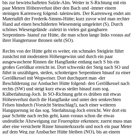
bis zur bewirtschafteten Sulzle-Alm. Weiter in S-Richtung mit ein
paar Metern Höhenverlust über den Bach und -immer einem
steinigen Karrenweg folgend- taleinwärts. Der Karrenweg endet am
Materiallift der Frederik-Simms-Hütte; kurz zuvor wird man rechter
Hand auf einen beschilderten Wiesensteig umgeleitet (S). Durch
schönes Wiesengelände -zuletzt in vielen gut gangbaren
Serpentinen- hianuf zur Hütte, die man schon lange links voraus auf
ihrer Hangterrasse thronen sieht (SO).
Rechts von der Hütte geht es weiter, ein schmales Steiglein führt
zunächst mit moderatem Höhengewinn und durch ein paar
ausgewaschene Rinnen die Hangflanke entlang nach S bis ein
großes Geröllkar erreicht ist. Dort schwenkt der Steig nach SO und
führt in unzähligen, steilen, schotterigen Serpentinen hinauf zu einer
Geröllkessel mit Wegweiser. Dort durchquert man -der
Beschilderung zur Ansbacher Hütte folgend- den Geröllkessel nach
rechts (SW) und steigt kurz etwas steiler hinauf zum sog.
Kälberlahnzug-Joch. In SO-Richtung geht es drüben mit etwas
Höhenverlust durch die Hangflanke und unter den senkrechten
Felsen hindurch (Vorsicht Steinschlag!), nach einer weiteren
Hangquerung ist das sog. Stierlahnzug-Joch erreicht. Wer dort ein
paar Schritte nach rechts geht, kann voraus schon die etwas
undeutliche Abzweigung zur Feuerspitze erkennen; zuerst muss man
aber eine versicherte Rinne hinunterkraxeln und noch ein paar Meter
auf dem Weg zur Ansbacher Hütte bleiben (NO), bis an einem