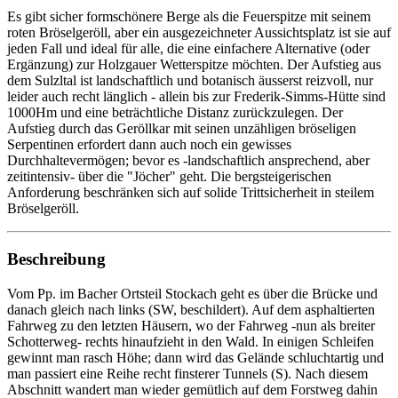
Es gibt sicher formschönere Berge als die Feuerspitze mit seinem
roten Bröselgeröll, aber ein ausgezeichneter Aussichtsplatz ist sie auf
jeden Fall und ideal für alle, die eine einfachere Alternative (oder
Ergänzung) zur Holzgauer Wetterspitze möchten. Der Aufstieg aus
dem Sulzltal ist landschaftlich und botanisch äusserst reizvoll, nur
leider auch recht länglich - allein bis zur Frederik-Simms-Hütte sind
1000Hm und eine beträchtliche Distanz zurückzulegen. Der
Aufstieg durch das Geröllkar mit seinen unzähligen bröseligen
Serpentinen erfordert dann auch noch ein gewisses
Durchhaltevermögen; bevor es -landschaftlich ansprechend, aber
zeitintensiv- über die "Jöcher" geht. Die bergsteigerischen
Anforderung beschränken sich auf solide Trittsicherheit in steilem
Bröselgeröll.
Beschreibung
Vom Pp. im Bacher Ortsteil Stockach geht es über die Brücke und
danach gleich nach links (SW, beschildert). Auf dem asphaltierten
Fahrweg zu den letzten Häusern, wo der Fahrweg -nun als breiter
Schotterweg- rechts hinaufzieht in den Wald. In einigen Schleifen
gewinnt man rasch Höhe; dann wird das Gelände schluchtartig und
man passiert eine Reihe recht finsterer Tunnels (S). Nach diesem
Abschnitt wandert man wieder gemütlich auf dem Forstweg dahin