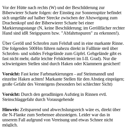
Vor der Hütte nach rechts (W) und der Beschilderung zur
Biberwierer Scharte folgen: der Einstieg zur Sonnenspitze befindet
sich ungefähr auf halber Strecke zwischen der Abzweigung zum
Drachenkopf und der Biberwierer Scharte bei einer
Markierungsstange (N, keine Beschilderung; im Geröllfächer rechter
Hand sind idR Steigspuren bzw. "Abfahrtsspuren" zu erkennen!).
Über Geröll und Schrofen zum Felsfuß und in eine markante Rinne.
Die folgenden 500Hm führen nahezu direkt in Falllinie steil über
Schrofen- und solides Felsgelände zum Gipfel. Gehgelände gibt es
fast nicht mehr, dafür leichte Felskletterei im I-II. Grad). Nur die
schwierigsten Stellen sind durch Haken oder Klammern gesichert!
Vorsicht:
Fast keine Farbmarkierungen - auf Steinmanndl und
einzelne Haken achten! Markante Stellen für den Abstieg einprägen;
große Gefahr des Versteigens (besonders bei schlechter Sicht)
Vorsicht:
Durch den geradlinigen Aufstieg in Rinnen evtl.
Steinschlaggefahr durch Vorausgehende
Hinweis:
Zeitsparend und abwechslungsreich wäre es, direkt über
die N-Flanke zum Seebensee abzusteigen. Leider war das in
unserem Fall aufgrund von Vereisung und etwas Schnee nicht
möglich.