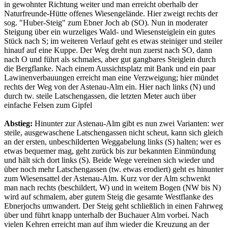
in gewohnter Richtung weiter und man erreicht oberhalb der
Naturfreunde-Hütte offenes Wiesengelände. Hier zweigt rechts der
sog. "Huber-Steig" zum Ebner Joch ab (SO). Nun in moderater
Steigung über ein wurzeliges Wald- und Wiesensteiglein ein gutes
Stück nach S; im weiteren Verlauf geht es etwas steiniger und steiler
hinauf auf eine Kuppe. Der Weg dreht nun zuerst nach SO, dann
nach O und führt als schmales, aber gut gangbares Steiglein durch
die Bergflanke. Nach einem Aussichtsplatz mit Bank und ein paar
Lawinenverbauungen erreicht man eine Verzweigung; hier mündet
rechts der Weg von der Astenau-Alm ein. Hier nach links (N) und
durch tw. steile Latschengassen, die letzten Meter auch über
einfache Felsen zum Gipfel
Abstieg:
Hinunter zur Astenau-Alm gibt es nun zwei Varianten: wer
steile, ausgewaschene Latschengassen nicht scheut, kann sich gleich
an der ersten, unbeschilderten Weggabelung links (S) halten; wer es
etwas bequemer mag, geht zurück bis zur bekannten Einmündung
und hält sich dort links (S). Beide Wege vereinen sich wieder und
über noch mehr Latschengassen (tw. etwas erodiert) geht es hinunter
zum Wiesensattel der Astenau-Alm. Kurz vor der Alm schwenkt
man nach rechts (beschildert, W) und in weitem Bogen (NW bis N)
wird auf schmalem, aber gutem Steig die gesamte Westflanke des
Ebnerjochs umwandert. Der Steig geht schließlich in einen Fahrweg
über und führt knapp unterhalb der Buchauer Alm vorbei. Nach
vielen Kehren erreicht man auf ihm wieder die Kreuzung an der