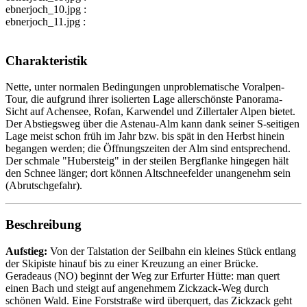
ebnerjoch_10.jpg :
ebnerjoch_11.jpg :
Charakteristik
Nette, unter normalen Bedingungen unproblematische Voralpen-
Tour, die aufgrund ihrer isolierten Lage allerschönste Panorama-
Sicht auf Achensee, Rofan, Karwendel und Zillertaler Alpen bietet.
Der Abstiegsweg über die Astenau-Alm kann dank seiner S-seitigen
Lage meist schon früh im Jahr bzw. bis spät in den Herbst hinein
begangen werden; die Öffnungszeiten der Alm sind entsprechend.
Der schmale "Hubersteig" in der steilen Bergflanke hingegen hält
den Schnee länger; dort können Altschneefelder unangenehm sein
(Abrutschgefahr).
Beschreibung
Aufstieg:
Von der Talstation der Seilbahn ein kleines Stück entlang
der Skipiste hinauf bis zu einer Kreuzung an einer Brücke.
Geradeaus (NO) beginnt der Weg zur Erfurter Hütte: man quert
einen Bach und steigt auf angenehmem Zickzack-Weg durch
schönen Wald. Eine Forststraße wird überquert, das Zickzack geht